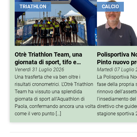
TRIATHLON
CALCIO
Otrè Triathlon Team, una
Polisportiva N
giornata di sport, tifo e
Pinto nuovo p
condivisione
Venerdì 31 Luglio 2026
Martedì 07 Luglio
Una trasferta che va ben oltre i
La Polisportiva N
risultati cronometrici. L’Otrè Triathlon
fase della propria 
Team ha vissuto una splendida
rinnovo dell’assett
giornata di sport all’Aquathlon di
l’insediamento del
Paola, confermando ancora una volta
direttivo che guider
come il vero punto […]
stagione sportiva