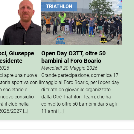
TRIATHLON
oci, Giuseppe
Open Day O3TT, oltre 50
residente
bambini al Foro Boario
 2026
Mercoledì 20 Maggio 2026
oci apre una nuova
Grande partecipazione, domenica 17
storia sportiva con il
maggio al Foro Boario, per l’open day
o societario e
di triathlon giovanile organizzato
 nuovo consiglio
dalla Otrè Triathlon Team, che ha
à il club nella
coinvolto oltre 50 bambini dai 5 agli
 2026/2027 […]
11 anni […]