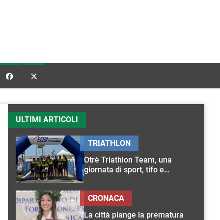


ULTIMI ARTICOLI
TRIATHLON
Otrè Triathlon Team, una
giornata di sport, tifo e
condivisione
CRONACA
La città piange la prematura