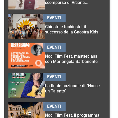
scomparsa di Vitiana
D’Onghia
EVENTI
Chiostri e Inchiostri, il
successo della Gnostra Kids
EVENTI
Noci Film Fest, masterclass
con Mariangela Barbanente
EVENTI
La finale nazionale di “Nasce
un Talento”
EVENTI
Noci Film Fest, il programma