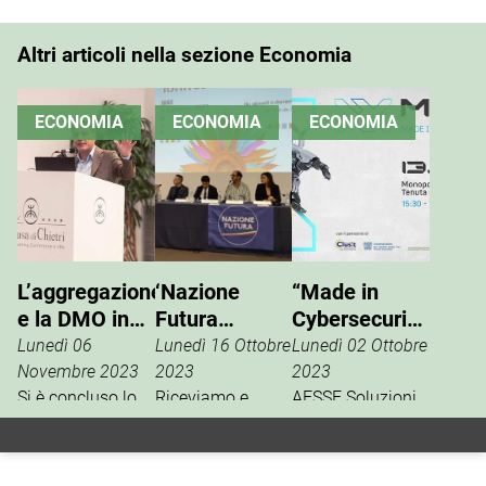
Altri articoli nella sezione Economia
ECONOMIA
ECONOMIA
ECONOMIA
L’aggregazione
‘Nazione
“Made in
e la DMO in
Futura
Cybersecurity”,
Valle d’Itria
Mottola-Noci’
al via l’evento
Lunedì 06
Lunedì 16 Ottobre
Lunedì 02 Ottobre
a Agrilevante
sulla
Novembre 2023
2023
2023
Si è concluso lo
2023
Riceviamo e
sicurezza
AESSE Soluzioni
scorso 3 ottobre il
pubblichiamo un
Informatiche,
informatica
progetto
comunicato
innovativo
industriale
cofinanziato
stampa a cura di
Managed Service