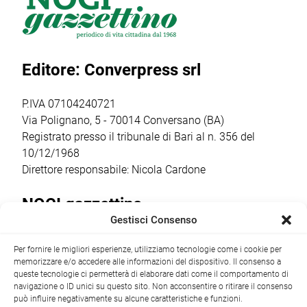
Barsento che
gruppo Scout
appuntamenti
venerdì 17 luglio,
Putignano 1, per
religiosi e
a partire dalle ore
parlare di guerra
popolari più
20.30,
e […]
sentiti dalla
Editore: Converpress srl
trasformerà gli
comunità
spazi della
cittadina. Anche
cantina […]
quest’anno la
P.IVA 07104240721
ricorrenza ha […]
Via Polignano, 5 - 70014 Conversano (BA)
Registrato presso il tribunale di Bari al n. 356 del
10/12/1968
Direttore responsabile: Nicola Cardone
NOCI gazzettino
Gestisci Consenso
Redazione
Largo Garibaldi, 1 - 70015 Noci (BA) tel.
Per fornire le migliori esperienze, utilizziamo tecnologie come i cookie per
+39 080 4979274
|
info@nocigazzettino.it
Contatti
|
memorizzare e/o accedere alle informazioni del dispositivo. Il consenso a
Archivio
queste tecnologie ci permetterà di elaborare dati come il comportamento di
navigazione o ID unici su questo sito. Non acconsentire o ritirare il consenso
può influire negativamente su alcune caratteristiche e funzioni.