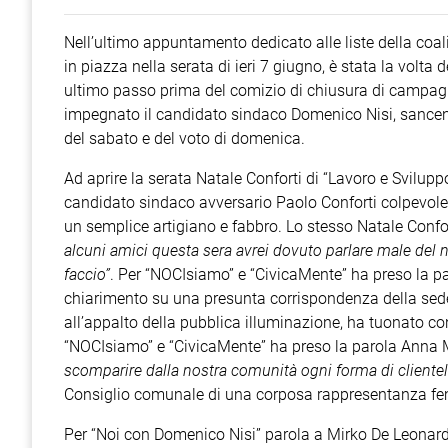
Nell’ultimo appuntamento dedicato alle liste della coal
in piazza nella serata di ieri 7 giugno, è stata la volta 
ultimo passo prima del comizio di chiusura di campagna
impegnato il candidato sindaco Domenico Nisi, sancend
del sabato e del voto di domenica.
Ad aprire la serata Natale Conforti di “Lavoro e Svilupp
candidato sindaco avversario Paolo Conforti colpevole,
un semplice artigiano e fabbro. Lo stesso Natale Confort
alcuni amici questa sera avrei dovuto parlare male del
faccio”
. Per “NOCIsiamo” e “CivicaMente” ha preso la p
chiarimento su una presunta corrispondenza della sede 
all’appalto della pubblica illuminazione, ha tuonato con
“NOCIsiamo” e “CivicaMente” ha preso la parola Anna M
scomparire dalla nostra comunità ogni forma di cliente
Consiglio comunale di una corposa rappresentanza fe
Per “Noi con Domenico Nisi” parola a Mirko De Leonardi