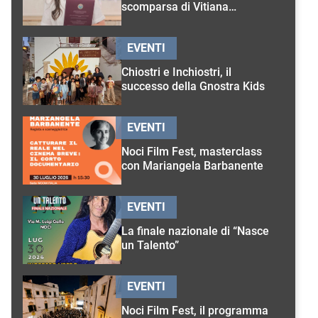
scomparsa di Vitiana
D’Onghia
EVENTI
Chiostri e Inchiostri, il
successo della Gnostra Kids
EVENTI
Noci Film Fest, masterclass
con Mariangela Barbanente
EVENTI
La finale nazionale di “Nasce
un Talento”
EVENTI
Noci Film Fest, il programma