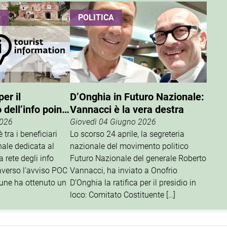
O
POLITICA
er il
D’Onghia in Futuro Nazionale:
dell’info point
Vannacci è la vera destra
2026
Giovedì 04 Giugno 2026
 tra i beneficiari
Lo scorso 24 aprile, la segreteria
nale dedicata al
nazionale del movimento politico
 rete degli info
Futuro Nazionale del generale Roberto
traverso l’avviso POC
Vannacci, ha inviato a Onofrio
une ha ottenuto un
D’Onghia la ratifica per il presidio in
loco: Comitato Costituente […]