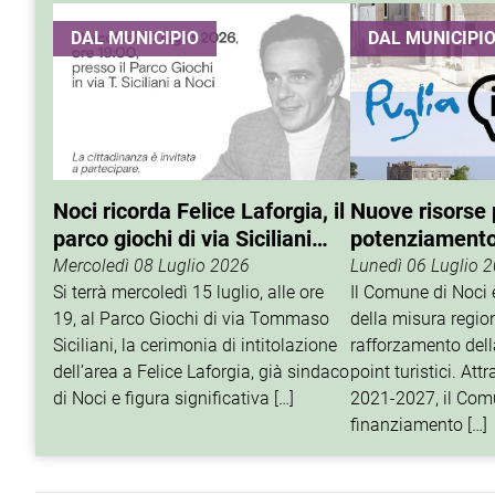
DAL MUNICIPIO
DAL MUNICIPI
Noci ricorda Felice Laforgia, il
Nuove risorse p
parco giochi di via Siciliani
potenziamento 
porterà il suo nome
turistico
Mercoledì 08 Luglio 2026
Lunedì 06 Luglio 
Si terrà mercoledì 15 luglio, alle ore
Il Comune di Noci è
19, al Parco Giochi di via Tommaso
della misura regio
Siciliani, la cerimonia di intitolazione
rafforzamento della
dell’area a Felice Laforgia, già sindaco
point turistici. At
di Noci e figura significativa […]
2021-2027, il Com
finanziamento […]