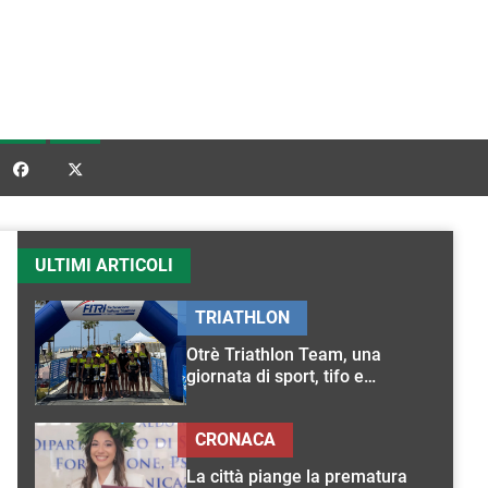


ULTIMI ARTICOLI
TRIATHLON
Otrè Triathlon Team, una
giornata di sport, tifo e
condivisione
CRONACA
La città piange la prematura