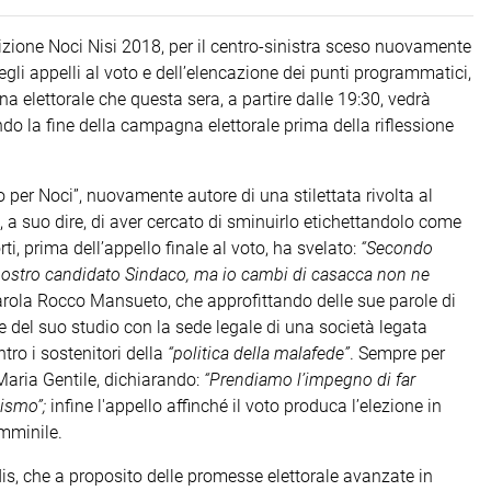
izione Noci Nisi 2018, per il centro-sinistra sceso nuovamente
degli appelli al voto e dell’elencazione dei punti programmatici,
 elettorale che questa sera, a partire dalle 19:30, vedrà
o la fine della campagna elettorale prima della riflessione
o per Noci”, nuovamente autore di una stilettata rivolta al
 a suo dire, di aver cercato di sminuirlo etichettandolo come
i, prima dell’appello finale al voto, ha svelato:
“Secondo
 nostro candidato Sindaco, ma io cambi di casacca non ne
arola Rocco Mansueto, che approfittando delle sue parole di
del suo studio con la sede legale di una società legata
tro i sostenitori della
“politica della malafede”
. Sempre per
aria Gentile, dichiarando:
“Prendiamo l’impegno di far
lismo”;
infine l'appello affinché il voto produca l’elezione in
mminile.
s, che a proposito delle promesse elettorale avanzate in