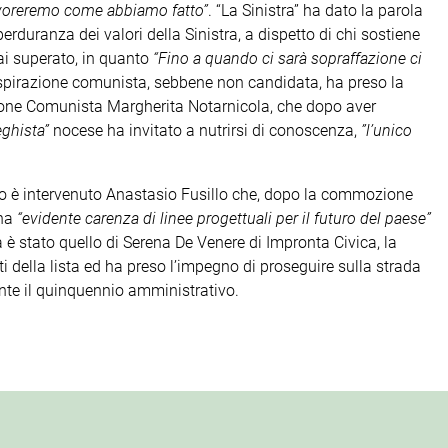
avoreremo come abbiamo fatto”
. “La Sinistra” ha dato la parola
erduranza dei valori della Sinistra, a dispetto di chi sostiene
ai superato, in quanto
“Fino a quando ci sarà sopraffazione ci
’ispirazione comunista, sebbene non candidata, ha preso la
one Comunista Margherita Notarnicola, che dopo aver
eghista”
nocese ha invitato a nutrirsi di conoscenza,
”l’unico
tico è intervenuto Anastasio Fusillo che, dopo la commozione
una
“evidente carenza di linee progettuali per il futuro del paese”
a è stato quello di Serena De Venere di Impronta Civica, la
i della lista ed ha preso l’impegno di proseguire sulla strada
te il quinquennio amministrativo.