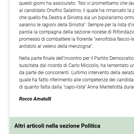
questi giorni ha assicurato:
“Noi vi promettiamo che l
al candidato Onofrio Salatino, il quale ha rimarcato la p
che quello fra Destra e Sinistra sia un bipolarismo orm
saranno le ragioni della Sinistra”
. Sempre per la lista d
parola la compagna della sezione nocese di Rifondazi
promesso di combattere la fiorente
“xenofobia fascio-l
antidoto al veleno della menzogna”
.
Nella parte finale dell’incontro per il Partito Democra
suscitata dal ricordo di Carlo Miccolis, ha lamentato 
da parte dei concorrenti. L’ultimo intervento della serat
quale ha fatto riferimento alle competenze dei candidat
di quanto fatta dalla
“capo-lista”
Anna Martellotta duran
Rocco Amatulli
Altri articoli nella sezione Politica