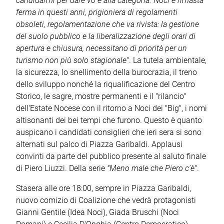
candidarmi per dare vo e alla categoria. Noci è rimasta
ferma in questi anni, prigioniera di regolamenti
obsoleti, regolamentazione che va rivista: la gestione
del suolo pubblico e la liberalizzazione degli orari di
apertura e chiusura, necessitano di priorità per un
turismo non più solo stagionale"
. La tutela ambientale,
la sicurezza, lo snellimento della burocrazia, il treno
dello sviluppo nonché la riqualificazione del Centro
Storico, le sagre, mostre permanenti e il "rilancio"
dell'Estate Nocese con il ritorno a Noci dei "Big", i nomi
altisonanti dei bei tempi che furono. Questo è quanto
auspicano i candidati consiglieri che ieri sera si sono
alternati sul palco di Piazza Garibaldi. Applausi
convinti da parte del pubblico presente al saluto finale
di Piero Liuzzi. Della serie
"Meno male che Piero c'è"
.
Stasera alle ore 18:00, sempre in Piazza Garibaldi,
nuovo comizio di Coalizione che vedrà protagonisti
Gianni Gentile (Idea Noci), Giada Bruschi (Noci