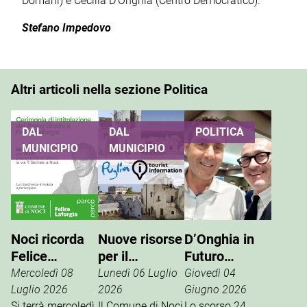
Domani) e Cecilia D'Onghia (Centro Democratico).
Stefano Impedovo
Altri articoli nella sezione Politica
DAL
DAL
POLITICA
MUNICIPIO
MUNICIPIO
Noci ricorda
Nuove risorse
D’Onghia in
Felice
per il
Futuro
Laforgia, il
potenziamento
Nazionale:
Mercoledì 08
Lunedì 06 Luglio
Giovedì 04
parco giochi
dell’info point
Vannacci è la
Luglio 2026
2026
Giugno 2026
Si terrà mercoledì
Il Comune di Noci
Lo scorso 24