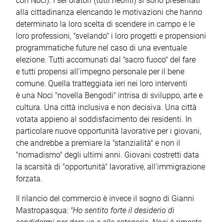
con Noci). I sei oratori (tutti neofiti) si sono presentati
alla cittadinanza elencando le motivazioni che hanno
determinato la loro scelta di scendere in campo e le
loro professioni, "svelando" i loro progetti e propensioni
programmatiche future nel caso di una eventuale
elezione. Tutti accomunati dal "sacro fuoco" del fare
e tutti propensi all'impegno personale per il bene
comune. Quella tratteggiata ieri nei loro interventi
è una Noci "novella Bengodi" intrisa di sviluppo, arte e
cultura. Una città inclusiva e non decisiva. Una città
votata appieno al soddisfacimento dei residenti. In
particolare nuove opportunità lavorative per i giovani,
che andrebbe a premiare la "stanzialità" e non il
"nomadismo" degli ultimi anni. Giovani costretti data
la scarsità di "opportunità" lavorative, all'immigrazione
forzata.
Il rilancio del commercio è invece il sogno di Gianni
Mastropasqua:
"Ho sentito forte il desiderio di