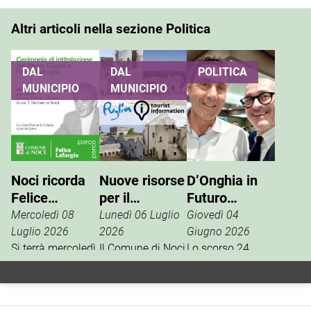
Altri articoli nella sezione Politica
DAL
DAL
POLITICA
MUNICIPIO
MUNICIPIO
Noci ricorda
Nuove risorse
D’Onghia in
Felice
per il
Futuro
Laforgia, il
potenziamento
Nazionale:
Mercoledì 08
Lunedì 06 Luglio
Giovedì 04
parco giochi
dell’info point
Vannacci è la
Luglio 2026
2026
Giugno 2026
di via Siciliani
Si terrà mercoledì
turistico
Il Comune di Noci
vera destra
Lo scorso 24
15 luglio, alle ore
è tra i beneficiari
aprile, la
porterà il suo
19, al Parco
della misura
segreteria
nome
Giochi di via
regionale
nazionale del