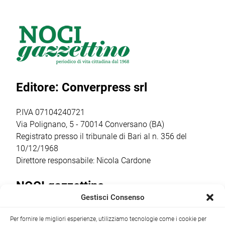
Tommaso
dedicata al
movimento
Siciliani, la
rafforzamento
politico Futuro
cerimonia di
della rete degli
Nazionale del
intitolazione
info point
generale Roberto
dell’area a Felice
turistici.
Vannacci, ha
Laforgia, già
Attraverso
inviato a Onofrio
sindaco di Noci e
l’avviso POC
D’Onghia la
Editore: Converpress srl
figura
2021-2027, il
ratifica per il
significativa […]
Comune ha
presidio in loco:
ottenuto un
Comitato
P.IVA 07104240721
finanziamento […]
Costituente […]
Via Polignano, 5 - 70014 Conversano (BA)
Registrato presso il tribunale di Bari al n. 356 del
10/12/1968
Direttore responsabile: Nicola Cardone
NOCI gazzettino
Gestisci Consenso
Redazione
Largo Garibaldi, 1 - 70015 Noci (BA) tel.
Per fornire le migliori esperienze, utilizziamo tecnologie come i cookie per
+39 080 4979274
|
info@nocigazzettino.it
Contatti
|