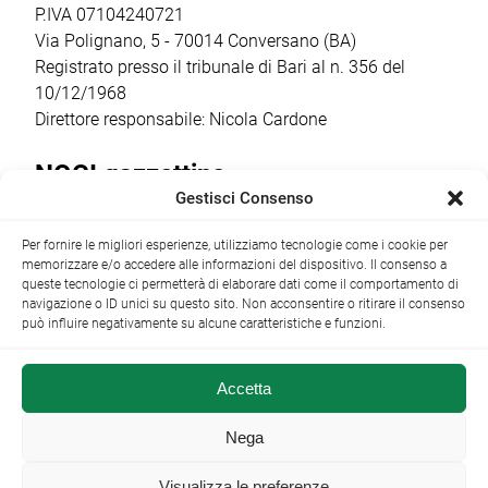
punto […]
stagione sportiva
P.IVA 07104240721
2026/2027 […]
Via Polignano, 5 - 70014 Conversano (BA)
Registrato presso il tribunale di Bari al n. 356 del
10/12/1968
Direttore responsabile: Nicola Cardone
NOCI gazzettino
Gestisci Consenso
Redazione
Largo Garibaldi, 1 - 70015 Noci (BA) tel.
Per fornire le migliori esperienze, utilizziamo tecnologie come i cookie per
+39 080 4979274
|
info@nocigazzettino.it
Contatti
|
memorizzare e/o accedere alle informazioni del dispositivo. Il consenso a
Archivio
queste tecnologie ci permetterà di elaborare dati come il comportamento di
navigazione o ID unici su questo sito. Non acconsentire o ritirare il consenso
può influire negativamente su alcune caratteristiche e funzioni.
Accetta
NOCI gazzettino.it ©2014 •
Note Legali
Nega
Visualizza le preferenze