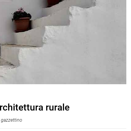
rchitettura rurale
gazzettino