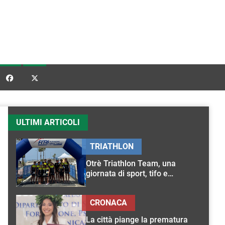


ULTIMI ARTICOLI
TRIATHLON
Otrè Triathlon Team, una
giornata di sport, tifo e
condivisione
CRONACA
La città piange la prematura