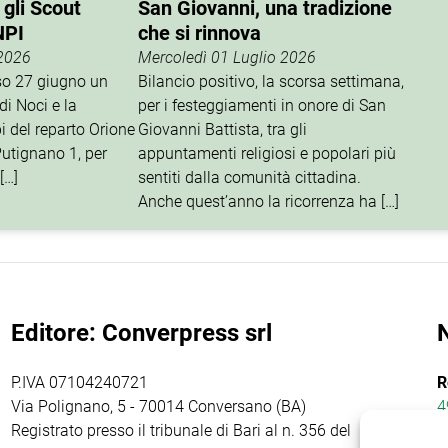
 gli Scout
San Giovanni, una tradizione
NPI
che si rinnova
 2026
Mercoledì 01 Luglio 2026
rso 27 giugno un
Bilancio positivo, la scorsa settimana,
di Noci e la
per i festeggiamenti in onore di San
i del reparto Orione
Giovanni Battista, tra gli
utignano 1, per
appuntamenti religiosi e popolari più
[…]
sentiti dalla comunità cittadina.
Anche quest’anno la ricorrenza ha […]
Editore: Converpress srl
P.IVA 07104240721
R
Via Polignano, 5 - 70014 Conversano (BA)
4
Registrato presso il tribunale di Bari al n. 356 del