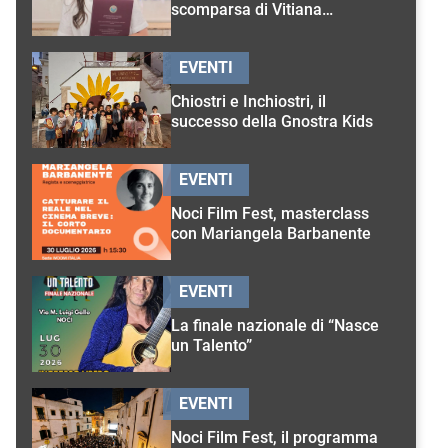
scomparsa di Vitiana
D’Onghia
EVENTI
Chiostri e Inchiostri, il
successo della Gnostra Kids
EVENTI
Noci Film Fest, masterclass
con Mariangela Barbanente
EVENTI
La finale nazionale di “Nasce
un Talento”
EVENTI
Noci Film Fest, il programma