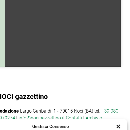
NOCI gazzettino
edazione
Largo Garibaldi, 1 - 70015 Noci (BA) tel.
+39 080
979274
|
info@nocigazzettino.it
Contatti
|
Archivio
Gestisci Consenso