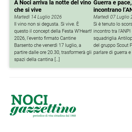
A Noci arriva la notte del vino
Guerra e pace,
che si vive
incontrano l’A
Martedì 14 Luglio 2026
Martedì 07 Luglio
Il vino non si degusta. Si vive. È
Si è tenuto lo sco
questo il concept della Festa W’Heart!
incontro tra l’ANPI 
2026, l’evento firmato Cantine
squadriglia Antilop
Barsento che venerdì 17 luglio, a
del gruppo Scout P
partire dalle ore 20.30, trasformerà gli
parlare di guerra e 
spazi della cantina […]