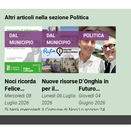
Altri articoli nella sezione Politica
DAL
DAL
POLITICA
MUNICIPIO
MUNICIPIO
Noci ricorda
Nuove risorse
D’Onghia in
Felice
per il
Futuro
Laforgia, il
potenziamento
Nazionale:
Mercoledì 08
Lunedì 06 Luglio
Giovedì 04
parco giochi
dell’info point
Vannacci è la
Luglio 2026
2026
Giugno 2026
di via Siciliani
Si terrà mercoledì
turistico
Il Comune di Noci
vera destra
Lo scorso 24
15 luglio, alle ore
è tra i beneficiari
aprile, la
porterà il suo
19, al Parco
della misura
segreteria
nome
Giochi di via
regionale
nazionale del