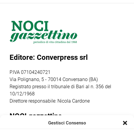
Tommaso
dedicata al
movimento
Siciliani, la
rafforzamento
politico Futuro
cerimonia di
della rete degli
Nazionale del
intitolazione
info point
generale Roberto
dell’area a Felice
turistici.
Vannacci, ha
Laforgia, già
Attraverso
inviato a Onofrio
sindaco di Noci e
l’avviso POC
D’Onghia la
Editore: Converpress srl
figura
2021-2027, il
ratifica per il
significativa […]
Comune ha
presidio in loco:
ottenuto un
Comitato
P.IVA 07104240721
finanziamento […]
Costituente […]
Via Polignano, 5 - 70014 Conversano (BA)
Registrato presso il tribunale di Bari al n. 356 del
10/12/1968
Direttore responsabile: Nicola Cardone
NOCI gazzettino
Gestisci Consenso
Redazione
Largo Garibaldi, 1 - 70015 Noci (BA) tel.