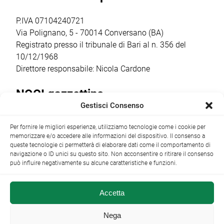
significativa […]
Comune ha
presidio in loco:
ottenuto un
Comitato
P.IVA 07104240721
finanziamento […]
Costituente […]
Via Polignano, 5 - 70014 Conversano (BA)
Registrato presso il tribunale di Bari al n. 356 del
10/12/1968
Direttore responsabile: Nicola Cardone
NOCI gazzettino
Gestisci Consenso
Redazione
Largo Garibaldi, 1 - 70015 Noci (BA) tel.
Per fornire le migliori esperienze, utilizziamo tecnologie come i cookie per
+39 080 4979274
|
info@nocigazzettino.it
Contatti
|
memorizzare e/o accedere alle informazioni del dispositivo. Il consenso a
Archivio
queste tecnologie ci permetterà di elaborare dati come il comportamento di
navigazione o ID unici su questo sito. Non acconsentire o ritirare il consenso
può influire negativamente su alcune caratteristiche e funzioni.
Accetta
NOCI gazzettino.it ©2014 •
Note Legali
Nega