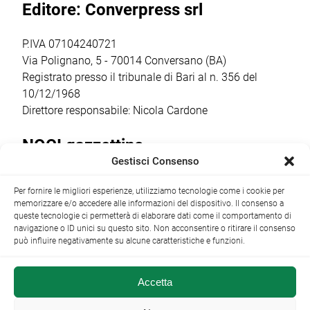
Editore: Converpress srl
ancora una volta
che guiderà il
bambini dai 5
come il vero
club nella
agli 11 anni […]
punto […]
stagione sportiva
P.IVA 07104240721
2026/2027 […]
Via Polignano, 5 - 70014 Conversano (BA)
Registrato presso il tribunale di Bari al n. 356 del
10/12/1968
Direttore responsabile: Nicola Cardone
NOCI gazzettino
Gestisci Consenso
Redazione
Largo Garibaldi, 1 - 70015 Noci (BA) tel.
Per fornire le migliori esperienze, utilizziamo tecnologie come i cookie per
+39 080 4979274
|
info@nocigazzettino.it
Contatti
|
memorizzare e/o accedere alle informazioni del dispositivo. Il consenso a
Archivio
queste tecnologie ci permetterà di elaborare dati come il comportamento di
navigazione o ID unici su questo sito. Non acconsentire o ritirare il consenso
può influire negativamente su alcune caratteristiche e funzioni.
Accetta
NOCI gazzettino.it ©2014 •
Note Legali