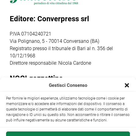
a partire dalle ore
parlare di guerra
popolari più
20.30,
e […]
sentiti dalla
Editore: Converpress srl
trasformerà gli
comunità
spazi della
cittadina. Anche
cantina […]
quest’anno la
P.IVA 07104240721
ricorrenza ha […]
Via Polignano, 5 - 70014 Conversano (BA)
Registrato presso il tribunale di Bari al n. 356 del
10/12/1968
Direttore responsabile: Nicola Cardone
NOCI gazzettino
Gestisci Consenso
Redazione
Largo Garibaldi, 1 - 70015 Noci (BA) tel.
Per fornire le migliori esperienze, utilizziamo tecnologie come i cookie per
+39 080 4979274
|
info@nocigazzettino.it
Contatti
|
memorizzare e/o accedere alle informazioni del dispositivo. Il consenso a
Archivio
queste tecnologie ci permetterà di elaborare dati come il comportamento di
navigazione o ID unici su questo sito. Non acconsentire o ritirare il consenso
può influire negativamente su alcune caratteristiche e funzioni.