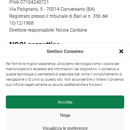
ottenuto un
Comitato
P.IVA 07104240721
finanziamento […]
Costituente […]
Via Polignano, 5 - 70014 Conversano (BA)
Registrato presso il tribunale di Bari al n. 356 del
10/12/1968
Direttore responsabile: Nicola Cardone
NOCI gazzettino
Gestisci Consenso
Redazione
Largo Garibaldi, 1 - 70015 Noci (BA) tel.
Per fornire le migliori esperienze, utilizziamo tecnologie come i cookie per
+39 080 4979274
|
info@nocigazzettino.it
Contatti
|
memorizzare e/o accedere alle informazioni del dispositivo. Il consenso a
Archivio
queste tecnologie ci permetterà di elaborare dati come il comportamento di
navigazione o ID unici su questo sito. Non acconsentire o ritirare il consenso
può influire negativamente su alcune caratteristiche e funzioni.
Accetta
NOCI gazzettino.it ©2014 •
Note Legali
Nega
Visualizza le preferenze