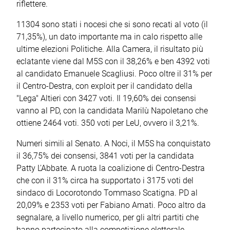
riflettere.
11304 sono stati i nocesi che si sono recati al voto (il
71,35%), un dato importante ma in calo rispetto alle
ultime elezioni Politiche. Alla Camera, il risultato più
eclatante viene dal M5S con il 38,26% e ben 4392 voti
al candidato Emanuele Scagliusi. Poco oltre il 31% per
il Centro-Destra, con exploit per il candidato della
"Lega" Altieri con 3427 voti. Il 19,60% dei consensi
vanno al PD, con la candidata Marilù Napoletano che
ottiene 2464 voti. 350 voti per LeU, ovvero il 3,21%.
Numeri simili al Senato. A Noci, il M5S ha conquistato
il 36,75% dei consensi, 3841 voti per la candidata
Patty L'Abbate. A ruota la coalizione di Centro-Destra
che con il 31% circa ha supportato i 3175 voti del
sindaco di Locorotondo Tommaso Scatigna. PD al
20,09% e 2353 voti per Fabiano Amati. Poco altro da
segnalare, a livello numerico, per gli altri partiti che
hanno partecipato alla competizione elettorale.