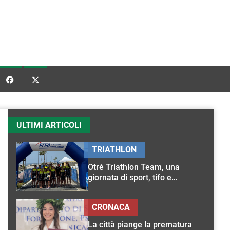


ULTIMI ARTICOLI
TRIATHLON
Otrè Triathlon Team, una
giornata di sport, tifo e
condivisione
CRONACA
La città piange la prematura