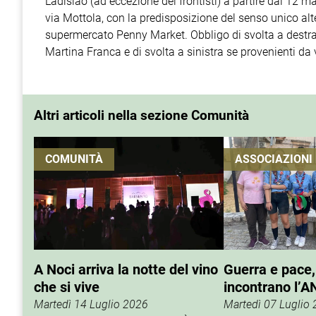
Ladislao (ad eccezione dei frontisti) a partire dal 12 mar
via Mottola, con la predisposizione del senso unico alt
supermercato Penny Market.
Obbligo di svolta a destra
Martina Franca e di svolta a sinistra se provenienti da v
Altri articoli nella sezione Comunità
COMUNITÀ
ASSOCIAZIONI
A Noci arriva la notte del vino
Guerra e pace,
che si vive
incontrano l’A
Martedì 14 Luglio 2026
Martedì 07 Luglio