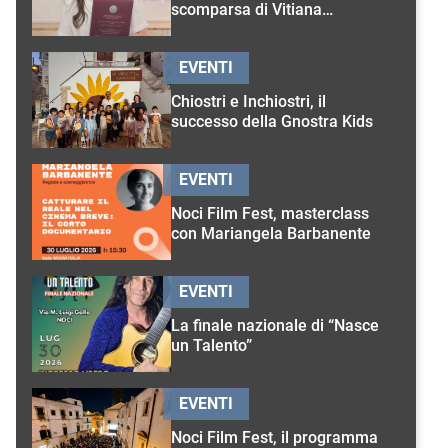
scomparsa di Vitiana
D’Onghia
EVENTI
Chiostri e Inchiostri, il
successo della Gnostra Kids
EVENTI
Noci Film Fest, masterclass
con Mariangela Barbanente
EVENTI
La finale nazionale di “Nasce
un Talento”
EVENTI
Noci Film Fest, il programma