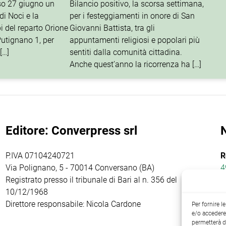
rso 27 giugno un
Bilancio positivo, la scorsa settimana,
di Noci e la
per i festeggiamenti in onore di San
i del reparto Orione
Giovanni Battista, tra gli
utignano 1, per
appuntamenti religiosi e popolari più
[…]
sentiti dalla comunità cittadina.
Anche quest’anno la ricorrenza ha […]
Editore: Converpress srl
P.IVA 07104240721
R
Via Polignano, 5 - 70014 Conversano (BA)
4
Registrato presso il tribunale di Bari al n. 356 del
10/12/1968
Direttore responsabile: Nicola Cardone
Per fornire 
e/o accedere 
permetterà d