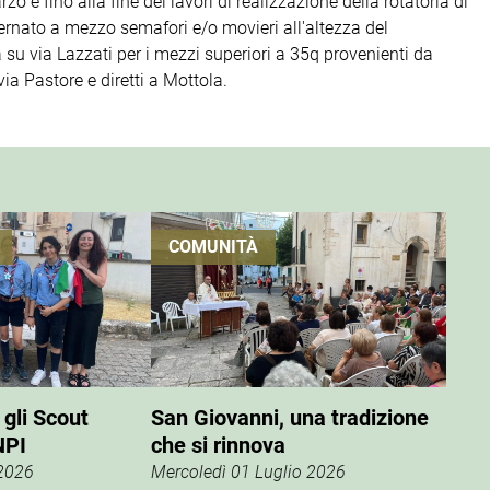
zo e fino alla fine dei lavori di realizzazione della rotatoria di
ernato a mezzo semafori e/o movieri all'altezza del
 su via Lazzati per i mezzi superiori a 35q provenienti da
ia Pastore e diretti a Mottola.
COMUNITÀ
 gli Scout
San Giovanni, una tradizione
NPI
che si rinnova
 2026
Mercoledì 01 Luglio 2026