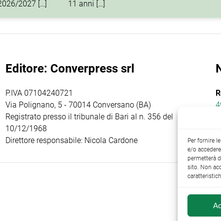
 2026/2027 […]
11 anni […]
Editore: Converpress srl
P.IVA 07104240721
R
Via Polignano, 5 - 70014 Conversano (BA)
4
Registrato presso il tribunale di Bari al n. 356 del
10/12/1968
Direttore responsabile: Nicola Cardone
Per fornire 
e/o accedere 
permetterà d
sito. Non ac
caratteristic
Ac