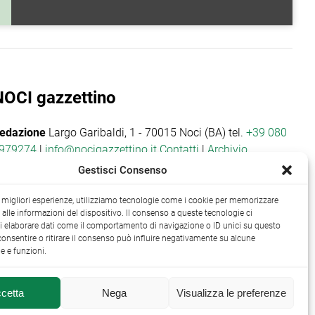
NOCI gazzettino
edazione
Largo Garibaldi, 1 - 70015 Noci (BA) tel.
+39 080
979274
|
info@nocigazzettino.it
Contatti
|
Archivio
Gestisci Consenso
le migliori esperienze, utilizziamo tecnologie come i cookie per memorizzare
alle informazioni del dispositivo. Il consenso a queste tecnologie ci
i elaborare dati come il comportamento di navigazione o ID unici su questo
consentire o ritirare il consenso può influire negativamente su alcune
he e funzioni.
cetta
Nega
Visualizza le preferenze