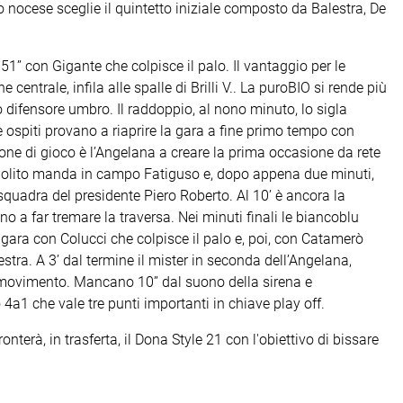
o nocese sceglie il quintetto iniziale composto da Balestra, De
’’ con Gigante che colpisce il palo. Il vantaggio per le
 centrale, infila alle spalle di Brilli V.. La puroBIO si rende più
 difensore umbro. Il raddoppio, al nono minuto, lo sigla
e ospiti provano a riaprire la gara a fine primo tempo con
one di gioco è l’Angelana a creare la prima occasione da rete
Ippolito manda in campo Fatiguso e, dopo appena due minuti,
a squadra del presidente Piero Roberto. Al 10’ è ancora la
o a far tremare la traversa. Nei minuti finali le biancoblu
a gara con Colucci che colpisce il palo e, poi, con Catamerò
tra. A 3’ dal termine il mister in seconda dell’Angelana,
i movimento. Mancano 10’’ dal suono della sirena e
o 4a1 che vale tre punti importanti in chiave play off.
terà, in trasferta, il Dona Style 21 con l'obiettivo di bissare