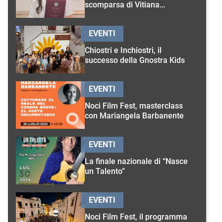
scomparsa di Vitiana
D’Onghia
EVENTI
Chiostri e Inchiostri, il
successo della Gnostra Kids
EVENTI
Noci Film Fest, masterclass
con Mariangela Barbanente
EVENTI
La finale nazionale di “Nasce
un Talento”
EVENTI
Noci Film Fest, il programma