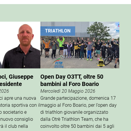
TRIATHLON
oci, Giuseppe
Open Day O3TT, oltre 50
residente
bambini al Foro Boario
 2026
Mercoledì 20 Maggio 2026
oci apre una nuova
Grande partecipazione, domenica 17
storia sportiva con il
maggio al Foro Boario, per l’open day
o societario e
di triathlon giovanile organizzato
 nuovo consiglio
dalla Otrè Triathlon Team, che ha
à il club nella
coinvolto oltre 50 bambini dai 5 agli