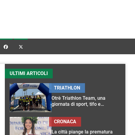


ULTIMI ARTICOLI
TRIATHLON
Otrè Triathlon Team, una
giornata di sport, tifo e
condivisione
CRONACA
La città piange la prematura