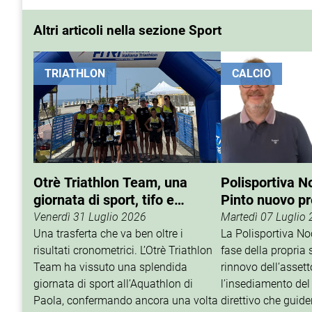
Altri articoli nella sezione Sport
TRIATHLON
CALCIO
Otrè Triathlon Team, una
Polisportiva N
giornata di sport, tifo e
Pinto nuovo p
condivisione
Venerdì 31 Luglio 2026
Martedì 07 Luglio
Una trasferta che va ben oltre i
La Polisportiva N
risultati cronometrici. L’Otrè Triathlon
fase della propria 
Team ha vissuto una splendida
rinnovo dell’assett
giornata di sport all’Aquathlon di
l’insediamento del
Paola, confermando ancora una volta
direttivo che guider