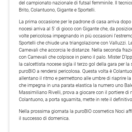
del campionato nazionale di futsal femminile. Il tecnic
Brito, Colantuono, Gigante e Sportelli.
La prima occasione per le padrone di casa arriva dopo 51
nocesi arriva al 5’ di gioco con Gigante che, da posizione
volte pericolosa impegnando in più occasioni l’estremo
Sportelli che chiude una triangolazione con Valluzzi. L
Carnevali che accorcia le distanze. Nella seconda frazi
con Carnevali che colpisce in pieno il palo. Mister D’
la calcettista nocese sigla il terzo gol della gara per l
puroBIO a rendersi pericolosa. Questa volta è Colantuon
allentano il ritmo e permettono alle umbre di riaprire l
che impegna in una parata elastica la numero uno Bales
Massimiliano Rivelli, prova a giocare con il portiere d
Colantuono, a porta sguarnita, mette in rete il definitiv
Nella prossima giornata la puroBIO cosmetics Noci affron
il successo di domenica.