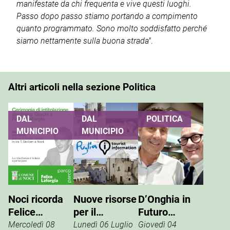
manifestate da chi frequenta e vive questi luoghi.
Passo dopo passo stiamo portando a compimento
quanto programmato. Sono molto soddisfatto perché
siamo nettamente sulla buona strada"
.
Altri articoli nella sezione Politica
DAL
DAL
POLITICA
MUNICIPIO
MUNICIPIO
Noci ricorda
Nuove risorse
D’Onghia in
Felice
per il
Futuro
Laforgia, il
potenziamento
Nazionale:
Mercoledì 08
Lunedì 06 Luglio
Giovedì 04