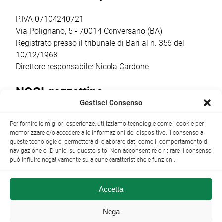
come il vero
club nella
agli 11 anni […]
punto […]
stagione sportiva
P.IVA 07104240721
2026/2027 […]
Via Polignano, 5 - 70014 Conversano (BA)
Registrato presso il tribunale di Bari al n. 356 del
10/12/1968
Direttore responsabile: Nicola Cardone
NOCI gazzettino
Gestisci Consenso
Redazione
Largo Garibaldi, 1 - 70015 Noci (BA) tel.
Per fornire le migliori esperienze, utilizziamo tecnologie come i cookie per
+39 080 4979274
|
info@nocigazzettino.it
Contatti
|
memorizzare e/o accedere alle informazioni del dispositivo. Il consenso a
Archivio
queste tecnologie ci permetterà di elaborare dati come il comportamento di
navigazione o ID unici su questo sito. Non acconsentire o ritirare il consenso
può influire negativamente su alcune caratteristiche e funzioni.
Accetta
NOCI gazzettino.it ©2014 •
Note Legali
Nega