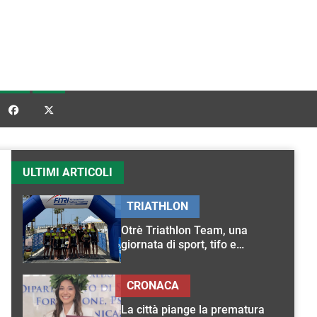


ULTIMI ARTICOLI
TRIATHLON
Otrè Triathlon Team, una
giornata di sport, tifo e
condivisione
CRONACA
La città piange la prematura