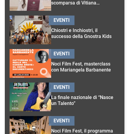
scomparsa di Vitiana
D’Onghia
EVENTI
Chiostri e Inchiostri, il
successo della Gnostra Kids
EVENTI
Noci Film Fest, masterclass
con Mariangela Barbanente
EVENTI
La finale nazionale di “Nasce
un Talento”
EVENTI
Noci Film Fest, il programma