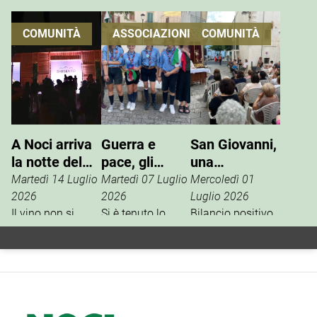
COMUNITÀ
ASSOCIAZIONI
COMUNITÀ
A Noci arriva
Guerra e
San Giovanni,
la notte del
pace, gli
una
vino che si
Scout
tradizione che
Martedì 14 Luglio
Martedì 07 Luglio
Mercoledì 01
vive
incontrano
si rinnova
2026
2026
Luglio 2026
Il vino non si
l’ANPI
Si è tenuto lo
Bilancio positivo,
degusta. Si vive.
scorso 27 giugno
la scorsa
È questo il
un incontro tra
settimana, per i
concept della
l’ANPI di Noci e la
festeggiamenti in
Festa W’Heart!
squadriglia
onore di San
2026, l’evento
Antilopi del
Giovanni Battista,
firmato Cantine
reparto Orione del
tra gli