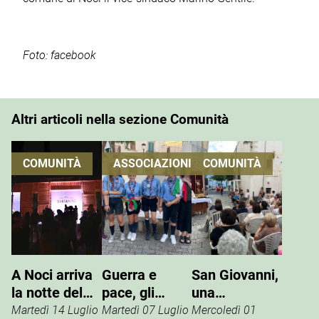
Foto: facebook
Altri articoli nella sezione Comunità
COMUNITÀ
ASSOCIAZIONI
COMUNITÀ
A Noci arriva
Guerra e
San Giovanni,
la notte del
pace, gli
una
vino che si
Scout
tradizione che
Martedì 14 Luglio
Martedì 07 Luglio
Mercoledì 01