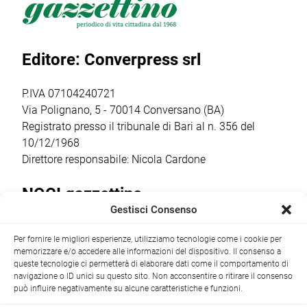
all’Aquathlon di
l’insediamento
Otrè Triathlon
Paola,
del nuovo
Team, che ha
confermando
consiglio direttivo
coinvolto oltre 50
Editore: Converpress srl
ancora una volta
che guiderà il
bambini dai 5
come il vero
club nella
agli 11 anni […]
punto […]
stagione sportiva
P.IVA 07104240721
2026/2027 […]
Via Polignano, 5 - 70014 Conversano (BA)
Registrato presso il tribunale di Bari al n. 356 del
10/12/1968
Direttore responsabile: Nicola Cardone
NOCI gazzettino
Gestisci Consenso
Redazione
Largo Garibaldi, 1 - 70015 Noci (BA) tel.
Per fornire le migliori esperienze, utilizziamo tecnologie come i cookie per
+39 080 4979274
|
info@nocigazzettino.it
Contatti
|
memorizzare e/o accedere alle informazioni del dispositivo. Il consenso a
Archivio
queste tecnologie ci permetterà di elaborare dati come il comportamento di
navigazione o ID unici su questo sito. Non acconsentire o ritirare il consenso
può influire negativamente su alcune caratteristiche e funzioni.