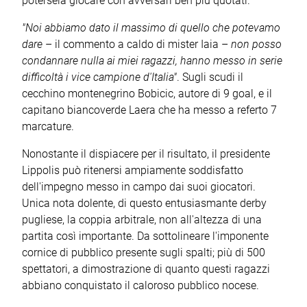
potersela giocare con avversari ben più quotati.
"Noi abbiamo dato il massimo di quello che potevamo
dare
– il commento a caldo di mister Iaia –
non posso
condannare nulla ai miei ragazzi, hanno messo in serie
difficoltà i vice campione d'Italia"
. Sugli scudi il
cecchino montenegrino Bobicic, autore di 9 goal, e il
capitano biancoverde Laera che ha messo a referto 7
marcature.
Nonostante il dispiacere per il risultato, il presidente
Lippolis può ritenersi ampiamente soddisfatto
dell'impegno messo in campo dai suoi giocatori.
Unica nota dolente, di questo entusiasmante derby
pugliese, la coppia arbitrale, non all'altezza di una
partita così importante. Da sottolineare l'imponente
cornice di pubblico presente sugli spalti; più di 500
spettatori, a dimostrazione di quanto questi ragazzi
abbiano conquistato il caloroso pubblico nocese.