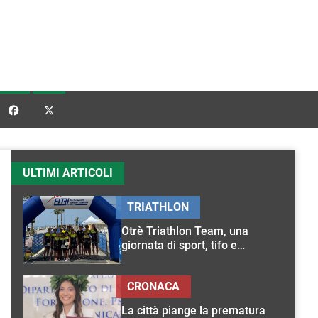


ULTIMI ARTICOLI
TRIATHLON
Otrè Triathlon Team, una
giornata di sport, tifo e
condivisione
CRONACA
La città piange la prematura