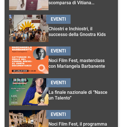
scomparsa di Vitiana
D’Onghia
EVENTI
Chiostri e Inchiostri, il
successo della Gnostra Kids
EVENTI
Noci Film Fest, masterclass
con Mariangela Barbanente
EVENTI
La finale nazionale di “Nasce
un Talento”
EVENTI
Noci Film Fest, il programma