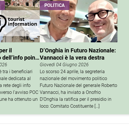
O
POLITICA
er il
D’Onghia in Futuro Nazionale:
dell’info point
Vannacci è la vera destra
2026
Giovedì 04 Giugno 2026
 tra i beneficiari
Lo scorso 24 aprile, la segreteria
nale dedicata al
nazionale del movimento politico
 rete degli info
Futuro Nazionale del generale Roberto
traverso l’avviso POC
Vannacci, ha inviato a Onofrio
une ha ottenuto un
D’Onghia la ratifica per il presidio in
loco: Comitato Costituente […]