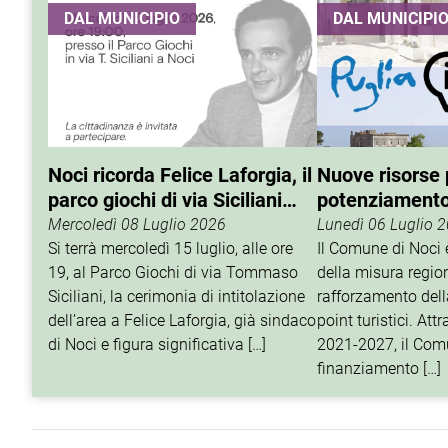
DAL MUNICIPIO
DAL MUNICIPI
Noci ricorda Felice Laforgia, il
Nuove risorse p
parco giochi di via Siciliani
potenziamento 
porterà il suo nome
turistico
Mercoledì 08 Luglio 2026
Lunedì 06 Luglio 
Si terrà mercoledì 15 luglio, alle ore
Il Comune di Noci è
19, al Parco Giochi di via Tommaso
della misura regio
Siciliani, la cerimonia di intitolazione
rafforzamento della
dell’area a Felice Laforgia, già sindaco
point turistici. At
di Noci e figura significativa […]
2021-2027, il Com
finanziamento […]