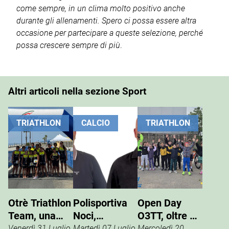
come sempre, in un clima molto positivo anche
durante gli allenamenti. Spero ci possa essere altra
occasione per partecipare a queste selezione, perché
possa crescere sempre di più
.
Altri articoli nella sezione Sport
TRIATHLON
CALCIO
TRIATHLON
Otrè Triathlon
Polisportiva
Open Day
Team, una
Noci,
O3TT, oltre 50
giornata di
Giuseppe
bambini al
Venerdì 31 Luglio
Martedì 07 Luglio
Mercoledì 20