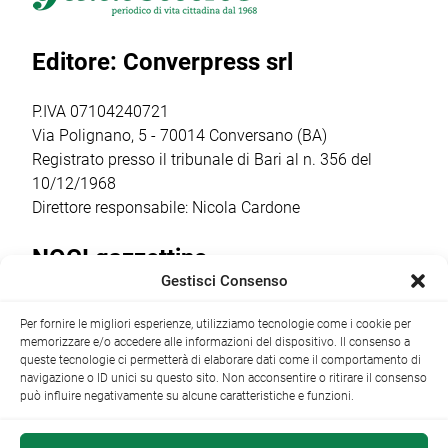
Laforgia, già
Attraverso
inviato a Onofrio
sindaco di Noci e
l’avviso POC
D’Onghia la
Editore: Converpress srl
figura
2021-2027, il
ratifica per il
significativa […]
Comune ha
presidio in loco:
ottenuto un
Comitato
P.IVA 07104240721
finanziamento […]
Costituente […]
Via Polignano, 5 - 70014 Conversano (BA)
Registrato presso il tribunale di Bari al n. 356 del
10/12/1968
Direttore responsabile: Nicola Cardone
NOCI gazzettino
Gestisci Consenso
Redazione
Largo Garibaldi, 1 - 70015 Noci (BA) tel.
Per fornire le migliori esperienze, utilizziamo tecnologie come i cookie per
+39 080 4979274
|
info@nocigazzettino.it
Contatti
|
memorizzare e/o accedere alle informazioni del dispositivo. Il consenso a
Archivio
queste tecnologie ci permetterà di elaborare dati come il comportamento di
navigazione o ID unici su questo sito. Non acconsentire o ritirare il consenso
può influire negativamente su alcune caratteristiche e funzioni.