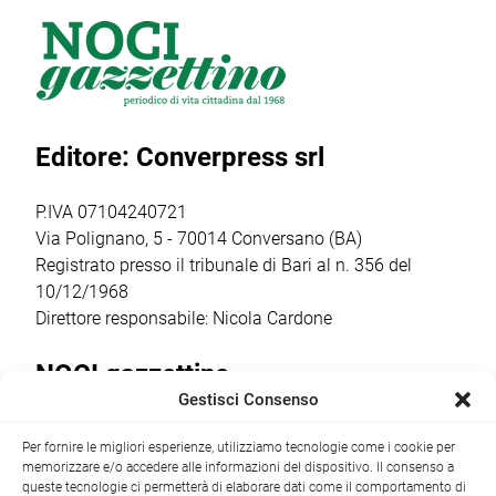
una splendida
dell’assetto
giovanile
giornata di sport
societario e
organizzato dalla
all’Aquathlon di
l’insediamento
Otrè Triathlon
Paola,
del nuovo
Team, che ha
confermando
consiglio direttivo
coinvolto oltre 50
Editore: Converpress srl
ancora una volta
che guiderà il
bambini dai 5
come il vero
club nella
agli 11 anni […]
punto […]
stagione sportiva
P.IVA 07104240721
2026/2027 […]
Via Polignano, 5 - 70014 Conversano (BA)
Registrato presso il tribunale di Bari al n. 356 del
10/12/1968
Direttore responsabile: Nicola Cardone
NOCI gazzettino
Gestisci Consenso
Redazione
Largo Garibaldi, 1 - 70015 Noci (BA) tel.
Per fornire le migliori esperienze, utilizziamo tecnologie come i cookie per
+39 080 4979274
|
info@nocigazzettino.it
Contatti
|
memorizzare e/o accedere alle informazioni del dispositivo. Il consenso a
Archivio
queste tecnologie ci permetterà di elaborare dati come il comportamento di