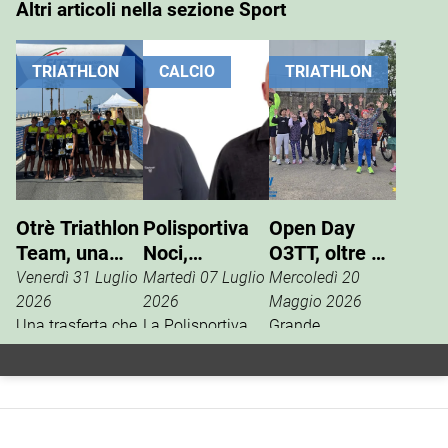
Altri articoli nella sezione Sport
TRIATHLON
CALCIO
TRIATHLON
Otrè Triathlon
Polisportiva
Open Day
Team, una
Noci,
O3TT, oltre 50
giornata di
Giuseppe
bambini al
Venerdì 31 Luglio
Martedì 07 Luglio
Mercoledì 20
sport, tifo e
Pinto nuovo
Foro Boario
2026
2026
Maggio 2026
condivisione
Una trasferta che
presidente
La Polisportiva
Grande
va ben oltre i
Noci apre una
partecipazione,
risultati
nuova fase della
domenica 17
cronometrici.
propria storia
maggio al Foro
L’Otrè Triathlon
sportiva con il
Boario, per l’open
Team ha vissuto
rinnovo
day di triathlon