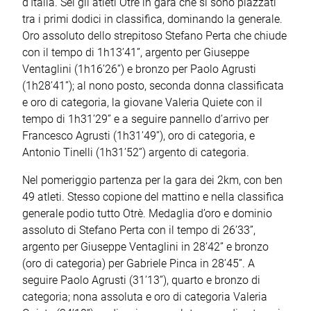
d’Italia. Sei gli atleti Otrè in gara che si sono piazzati
tra i primi dodici in classifica, dominando la generale.
Oro assoluto dello strepitoso Stefano Perta che chiude
con il tempo di 1h13’41”, argento per Giuseppe
Ventaglini (1h16’26”) e bronzo per Paolo Agrusti
(1h28’41”); al nono posto, seconda donna classificata
e oro di categoria, la giovane Valeria Quiete con il
tempo di 1h31’29” e a seguire pannello d’arrivo per
Francesco Agrusti (1h31’49”), oro di categoria, e
Antonio Tinelli (1h31’52”) argento di categoria.
Nel pomeriggio partenza per la gara dei 2km, con ben
49 atleti. Stesso copione del mattino e nella classifica
generale podio tutto Otrè. Medaglia d’oro e dominio
assoluto di Stefano Perta con il tempo di 26’33”,
argento per Giuseppe Ventaglini in 28’42” e bronzo
(oro di categoria) per Gabriele Pinca in 28’45”. A
seguire Paolo Agrusti (31’13”), quarto e bronzo di
categoria; nona assoluta e oro di categoria Valeria