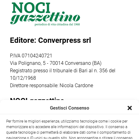
una splendida
dell’assetto
giovanile
giornata di sport
societario e
organizzato dalla
all’Aquathlon di
l’insediamento
Otrè Triathlon
Paola,
del nuovo
Team, che ha
confermando
consiglio direttivo
coinvolto oltre 50
Editore: Converpress srl
ancora una volta
che guiderà il
bambini dai 5
come il vero
club nella
agli 11 anni […]
punto […]
stagione sportiva
P.IVA 07104240721
2026/2027 […]
Via Polignano, 5 - 70014 Conversano (BA)
Registrato presso il tribunale di Bari al n. 356 del
10/12/1968
Direttore responsabile: Nicola Cardone
NOCI gazzettino
Gestisci Consenso
Redazione
Largo Garibaldi, 1 - 70015 Noci (BA) tel.
Per fornire le migliori esperienze, utilizziamo tecnologie come i cookie per
+39 080 4979274
|
info@nocigazzettino.it
Contatti
|
memorizzare e/o accedere alle informazioni del dispositivo. Il consenso a
Archivio
queste tecnologie ci permetterà di elaborare dati come il comportamento di
navigazione o ID unici su questo sito. Non acconsentire o ritirare il consenso