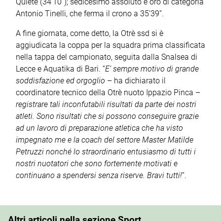
Quiete (34’10”); sedicesimo assoluto e oro di categoria
Antonio Tinelli, che ferma il crono a 35’39”.
A fine giornata, come detto, la Otrè ssd si è
aggiudicata la coppa per la squadra prima classificata
nella tappa del campionato, seguita dalla Snalsea di
Lecce e Aquatika di Bari. “
E’ sempre motivo di grande
soddisfazione ed orgoglio
– ha dichiarato il
coordinatore tecnico della Otrè nuoto Ippazio Pinca –
registrare tali inconfutabili risultati da parte dei nostri
atleti. Sono risultati che si possono conseguire grazie
ad un lavoro di preparazione atletica che ha visto
impegnato me e la coach del settore Master Matilde
Petruzzi nonché lo straordinario entusiasmo di tutti i
nostri nuotatori che sono fortemente motivati e
continuano a spendersi senza riserve. Bravi tutti!
”.
Altri articoli nella sezione Sport