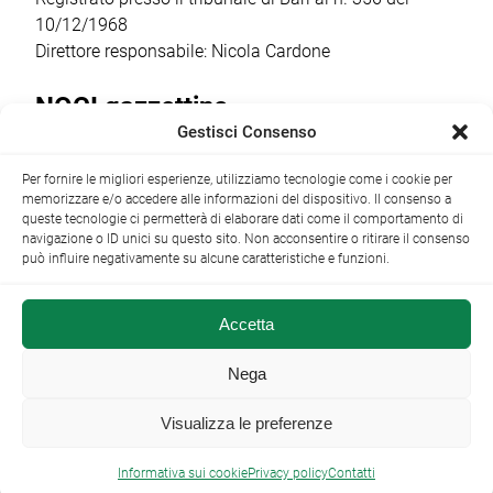
10/12/1968
Direttore responsabile: Nicola Cardone
NOCI gazzettino
Gestisci Consenso
Redazione
Largo Garibaldi, 1 - 70015 Noci (BA) tel.
Per fornire le migliori esperienze, utilizziamo tecnologie come i cookie per
+39 080 4979274
|
info@nocigazzettino.it
Contatti
|
memorizzare e/o accedere alle informazioni del dispositivo. Il consenso a
Archivio
queste tecnologie ci permetterà di elaborare dati come il comportamento di
navigazione o ID unici su questo sito. Non acconsentire o ritirare il consenso
può influire negativamente su alcune caratteristiche e funzioni.
Accetta
NOCI gazzettino.it ©2014 •
Note Legali
Nega
Visualizza le preferenze

Informativa sui cookie
Privacy policy
Contatti