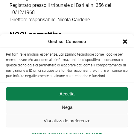
sceneggiatrice […]
Registrato presso il tribunale di Bari al n. 356 del
10/12/1968
Direttore responsabile: Nicola Cardone
NOCI gazzettino
Gestisci Consenso
Redazione
Largo Garibaldi, 1 - 70015 Noci (BA) tel.
Per fornire le migliori esperienze, utilizziamo tecnologie come i cookie per
+39 080 4979274
|
info@nocigazzettino.it
Contatti
|
memorizzare e/o accedere alle informazioni del dispositivo. Il consenso a
Archivio
queste tecnologie ci permetterà di elaborare dati come il comportamento di
navigazione o ID unici su questo sito. Non acconsentire o ritirare il consenso
può influire negativamente su alcune caratteristiche e funzioni.
Accetta
NOCI gazzettino.it ©2014 •
Note Legali
Nega
Visualizza le preferenze
