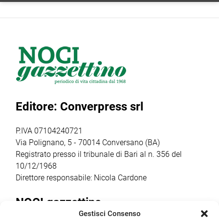
coinvolte
Noci Film Fest,
Luigi Gallo, la
nell’edizione
Woom Italia,
finale nazionale
2026 di Chiostri e
main partner
del contest
Inchiostri, la
della
artistico “Nasce
Gnostra Kids
manifestazione,
un Talento”, uno
merita un plauso
presenta la
dei format più
particolare perché
masterclass
seguiti e in
palcoscenico di
“Catturare il reale
crescita del sud
un percorso che
nel cinema breve:
Italia. […]
Editore: Converpress srl
ha coinvolto
il corto
autori, […]
documentario”,
condotta dalla
P.IVA 07104240721
regista,
Via Polignano, 5 - 70014 Conversano (BA)
sceneggiatrice […]
Registrato presso il tribunale di Bari al n. 356 del
10/12/1968
Direttore responsabile: Nicola Cardone
NOCI gazzettino
Gestisci Consenso