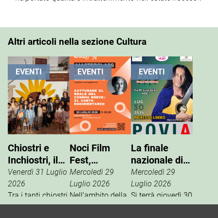
Altri articoli nella sezione Cultura
EVENTI
EVENTI
EVENTI
Chiostri e
Noci Film
La finale
Inchiostri, il
Fest,
nazionale di
successo
masterclass
“Nasce un
Venerdì 31 Luglio
Mercoledì 29
Mercoledì 29
della Gnostra
con
Talento”
2026
Luglio 2026
Luglio 2026
Kids
Tra i tanti chiostri,
Mariangela
Nell’ambito della
Si terrà giovedì 30
palazzi e piazze
13ª edizione del
luglio, in via M.
Barbanente