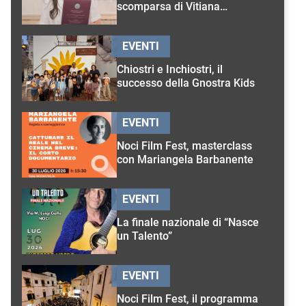
scomparsa di Vitiana
D’Onghia
EVENTI
Chiostri e Inchiostri, il
successo della Gnostra Kids
EVENTI
Noci Film Fest, masterclass
con Mariangela Barbanente
EVENTI
La finale nazionale di “Nasce
un Talento”
EVENTI
Noci Film Fest, il programma