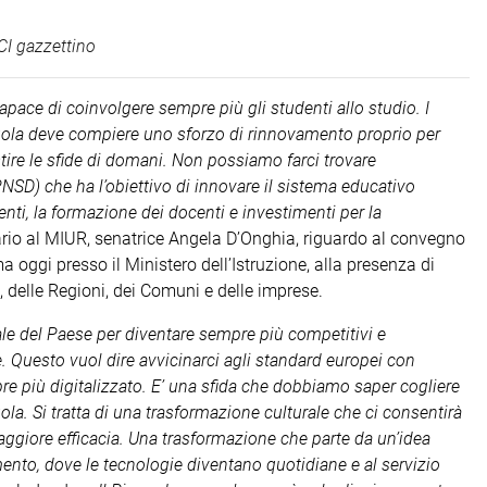
I gazzettino
capace di coinvolgere sempre più gli studenti allo studio. I
uola deve compiere uno sforzo di rinnovamento proprio per
tire le sfide di domani. Non possiamo farci trovare
PNSD) che ha l’obiettivo di innovare il sistema educativo
nti, la formazione dei docenti e investimenti per la
tario al MIUR, senatrice Angela D’Onghia, riguardo al convegno
a oggi presso il Ministero dell’Istruzione, alla presenza di
 delle Regioni, dei Comuni e delle imprese.
ale del Paese per diventare sempre più competitivi e
. Questo vuol dire avvicinarci agli standard europei con
più digitalizzato. E’ una sfida che dobbiamo saper cogliere
uola. Si tratta di una trasformazione culturale che ci consentirà
aggiore efficacia. Una trasformazione che parte da un’idea
mento, dove le tecnologie diventano quotidiane e al servizio