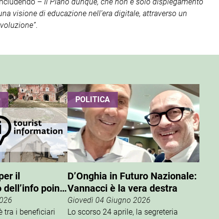
oncludendo –
Il Piano dunque, che non è solo dispiegamento
 una visione di educazione nell’era digitale, attraverso un
evoluzione”
.
O
POLITICA
er il
D’Onghia in Futuro Nazionale:
dell’info point
Vannacci è la vera destra
2026
Giovedì 04 Giugno 2026
 tra i beneficiari
Lo scorso 24 aprile, la segreteria