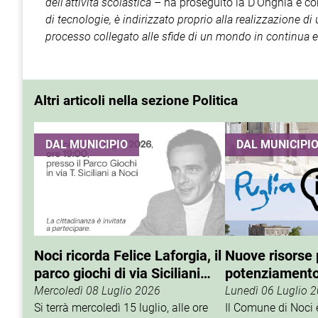
dell’attività scolastica
– ha proseguito la D'Onghia e c
di tecnologie, è indirizzato proprio alla realizzazione di
processo collegato alle sfide di un mondo in continua 
Altri articoli nella sezione Politica
DAL MUNICIPIO
DAL MUNICIPI
Noci ricorda Felice Laforgia, il
Nuove risorse p
parco giochi di via Siciliani
potenziamento 
porterà il suo nome
turistico
Mercoledì 08 Luglio 2026
Lunedì 06 Luglio 
Si terrà mercoledì 15 luglio, alle ore
Il Comune di Noci è