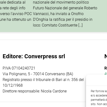
nale dedicata al
nazionale del movimento politico
 rete degli info
Futuro Nazionale del generale Roberto
traverso l’avviso POC
Vannacci, ha inviato a Onofrio
une ha ottenuto un
D’Onghia la ratifica per il presidio in
loco: Comitato Costituente […]
Editore: Converpress srl
P.IVA 07104240721
R
Via Polignano, 5 - 70014 Conversano (BA)
4
Registrato presso il tribunale di Bari al n. 356 del
10/12/1968
Direttore responsabile: Nicola Cardone
Per fornire 
e/o accedere 
permetterà d
sito. Non ac