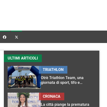


ULTIMI ARTICOLI
TRIATHLON
Otrè Triathlon Team, una
giornata di sport, tifo e
condivisione
CRONACA
La città piange la prematura