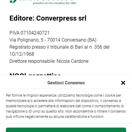
Laforgia, già
Attraverso
inviato a Onofrio
sindaco di Noci e
l’avviso POC
D’Onghia la
Editore: Converpress srl
figura
2021-2027, il
ratifica per il
significativa […]
Comune ha
presidio in loco:
ottenuto un
Comitato
P.IVA 07104240721
finanziamento […]
Costituente […]
Via Polignano, 5 - 70014 Conversano (BA)
Registrato presso il tribunale di Bari al n. 356 del
10/12/1968
Direttore responsabile: Nicola Cardone
NOCI gazzettino
Gestisci Consenso
Redazione
Largo Garibaldi, 1 - 70015 Noci (BA) tel.
Per fornire le migliori esperienze, utilizziamo tecnologie come i cookie per
+39 080 4979274
|
info@nocigazzettino.it
Contatti
|
memorizzare e/o accedere alle informazioni del dispositivo. Il consenso a
Archivio
queste tecnologie ci permetterà di elaborare dati come il comportamento di
navigazione o ID unici su questo sito. Non acconsentire o ritirare il consenso
può influire negativamente su alcune caratteristiche e funzioni.