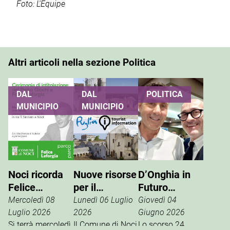
Foto: L'Equipe
Altri articoli nella sezione Politica
DAL
DAL
POLITICA
MUNICIPIO
MUNICIPIO
Noci ricorda
Nuove risorse
D’Onghia in
Felice
per il
Futuro
Laforgia, il
potenziamento
Nazionale:
Mercoledì 08
Lunedì 06 Luglio
Giovedì 04
parco giochi
dell’info point
Vannacci è la
Luglio 2026
2026
Giugno 2026
di via Siciliani
Si terrà mercoledì
turistico
Il Comune di Noci
vera destra
Lo scorso 24