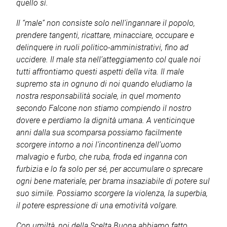
quello sì.
Il “male” non consiste solo nell’ingannare il popolo,
prendere tangenti, ricattare, minacciare, occupare e
delinquere in ruoli politico-amministrativi, fino ad
uccidere. Il male sta nell’atteggiamento col quale noi
tutti affrontiamo questi aspetti della vita. Il male
supremo sta in ognuno di noi quando eludiamo la
nostra responsabilità sociale, in quel momento
secondo Falcone non stiamo compiendo il nostro
dovere e perdiamo la dignità umana. A venticinque
anni dalla sua scomparsa possiamo facilmente
scorgere intorno a noi l’incontinenza dell’uomo
malvagio e furbo, che ruba, froda ed inganna con
furbizia e lo fa solo per sé, per accumulare o sprecare
ogni bene materiale, per brama insaziabile di potere sul
suo simile. Possiamo scorgere la violenza, la superbia,
il potere espressione di una emotività volgare.
Con umiltà, noi della Scelta Buona abbiamo fatto