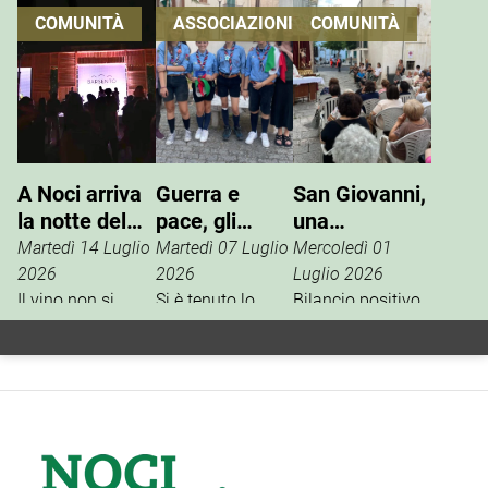
COMUNITÀ
ASSOCIAZIONI
COMUNITÀ
A Noci arriva
Guerra e
San Giovanni,
la notte del
pace, gli
una
vino che si
Scout
tradizione che
Martedì 14 Luglio
Martedì 07 Luglio
Mercoledì 01
vive
incontrano
si rinnova
2026
2026
Luglio 2026
Il vino non si
l’ANPI
Si è tenuto lo
Bilancio positivo,
degusta. Si vive.
scorso 27 giugno
la scorsa
È questo il
un incontro tra
settimana, per i
concept della
l’ANPI di Noci e la
festeggiamenti in
Festa W’Heart!
squadriglia
onore di San
2026, l’evento
Antilopi del
Giovanni Battista,
firmato Cantine
reparto Orione del
tra gli
Barsento che
gruppo Scout
appuntamenti