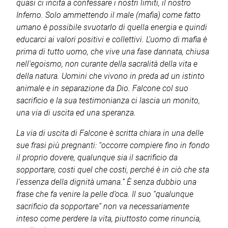
quasi ci incita a confessare i nostri limiti, il nostro
Inferno. Solo ammettendo il male (mafia) come fatto
umano è possibile svuotarlo di quella energia e quindi
educarci ai valori positivi e collettivi. L’uomo di mafia è
prima di tutto uomo, che vive una fase dannata, chiusa
nell’egoismo, non curante della sacralità della vita e
della natura. Uomini che vivono in preda ad un istinto
animale e in separazione da Dio. Falcone col suo
sacrificio e la sua testimonianza ci lascia un monito,
una via di uscita ed una speranza.
La via di uscita di Falcone è scritta chiara in una delle
sue frasi più pregnanti: “occorre compiere fino in fondo
il proprio dovere, qualunque sia il sacrificio da
sopportare, costi quel che costi, perché è in ciò che sta
l’essenza della dignità umana.” È senza dubbio una
frase che fa venire la pelle d’oca. Il suo “qualunque
sacrificio da sopportare” non va necessariamente
inteso come perdere la vita, piuttosto come rinuncia,