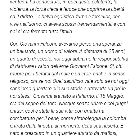
ventenni ha conosciuto, in quel gesto eclatante, la
violenza, la forza cieca e feroce che opprime la libertà
ed il diritto. La belva egoistica, furba e famelica, che
vive nell’uomo, ci aveva scossi tremendamente, e con
noi si era fermata tutta l’Italia.
Con Giovanni Falcone avevamo perso una speranza,
un baluardo, un uomo di valore. A distanza di 25 anni,
un quarto di secolo, noi oggi abbiamo la responsabilità
di riattivare i valori dell’eroe Giovanni Falcone. Sì, chi
muore per liberarci dal male è un eroe, anche in senso
religioso, chi se no! Quel sacrificio vale solo se noi oggi
sappiamo guardare alla sua storia e ritrovarla un po’ in
noi stessi. Giovanni era nato a Palermo, il 18 Maggio,
era del segno del toro. Nacque senza urlare e coi pugni
chiusi, così è stata la sua vita, con umiltà ha
combattuto per il bene, come simboleggia la colomba
entrata dalla finestra al momento della sua nascita. È
nato e cresciuto in un quartiere abitato da mafiosi,