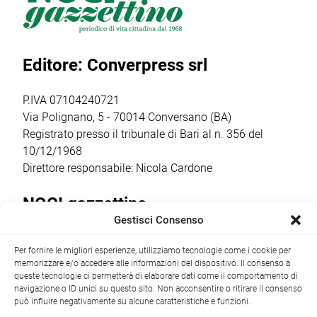
venerdì 17 luglio,
Putignano 1, per
religiosi e
a partire dalle ore
parlare di guerra
popolari più
20.30,
e […]
sentiti dalla
Editore: Converpress srl
trasformerà gli
comunità
spazi della
cittadina. Anche
cantina […]
quest’anno la
P.IVA 07104240721
ricorrenza ha […]
Via Polignano, 5 - 70014 Conversano (BA)
Registrato presso il tribunale di Bari al n. 356 del
10/12/1968
Direttore responsabile: Nicola Cardone
NOCI gazzettino
Gestisci Consenso
Redazione
Largo Garibaldi, 1 - 70015 Noci (BA) tel.
Per fornire le migliori esperienze, utilizziamo tecnologie come i cookie per
+39 080 4979274
|
info@nocigazzettino.it
Contatti
|
memorizzare e/o accedere alle informazioni del dispositivo. Il consenso a
Archivio
queste tecnologie ci permetterà di elaborare dati come il comportamento di
navigazione o ID unici su questo sito. Non acconsentire o ritirare il consenso
può influire negativamente su alcune caratteristiche e funzioni.