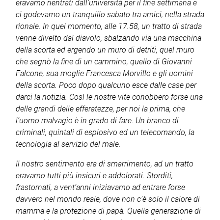
eravamo rientrati dall’università per il fine settimana e
ci godevamo un tranquillo sabato tra amici, nella strada
rionale. In quel momento, alle 17.58, un tratto di strada
venne divelto dal diavolo, sbalzando via una macchina
della scorta ed ergendo un muro di detriti, quel muro
che segnò la fine di un cammino, quello di Giovanni
Falcone, sua moglie Francesca Morvillo e gli uomini
della scorta. Poco dopo qualcuno esce dalle case per
darci la notizia. Così le nostre vite conobbero forse una
delle grandi delle efferatezze, per noi la prima, che
l’uomo malvagio è in grado di fare. Un branco di
criminali, quintali di esplosivo ed un telecomando, la
tecnologia al servizio del male.
Il nostro sentimento era di smarrimento, ad un tratto
eravamo tutti più insicuri e addolorati. Storditi,
frastornati, a vent’anni iniziavamo ad entrare forse
davvero nel mondo reale, dove non c’è solo il calore di
mamma e la protezione di papà. Quella generazione di