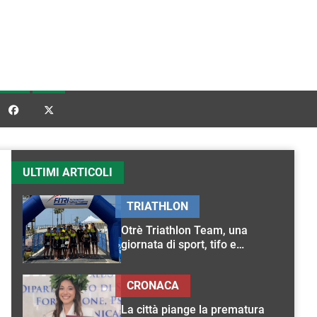


ULTIMI ARTICOLI
TRIATHLON
Otrè Triathlon Team, una
giornata di sport, tifo e
condivisione
CRONACA
La città piange la prematura