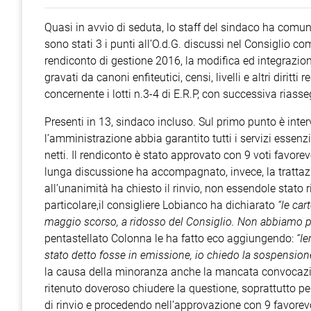
Quasi in avvio di seduta, lo staff del sindaco ha comunic
sono stati 3 i punti all’O.d.G. discussi nel Consiglio
rendiconto di gestione 2016, la modifica ed integrazione
gravati da canoni enfiteutici, censi, livelli e altri diritti
concernente i lotti n.3-4 di E.R.P, con successiva riass
Presenti in 13, sindaco incluso. Sul primo punto è inte
l’amministrazione abbia garantito tutti i servizi essenz
netti. Il rendiconto è stato approvato con 9 voti favorev
lunga discussione ha accompagnato, invece, la trattaz
all’unanimità ha chiesto il rinvio, non essendole stato 
particolare,il consigliere Lobianco ha dichiarato
“le car
maggio scorso, a ridosso del Consiglio. Non abbiamo 
pentastellato Colonna le ha fatto eco aggiungendo:
“Ie
stato detto fosse in emissione, io chiedo la sospensione
la causa della minoranza anche la mancata convocazi
ritenuto doveroso chiudere la questione, soprattutto 
di rinvio e procedendo nell’approvazione con 9 favorevol