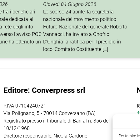
2026
Giovedì 04 Giugno 2026
 tra i beneficiari
Lo scorso 24 aprile, la segreteria
nale dedicata al
nazionale del movimento politico
 rete degli info
Futuro Nazionale del generale Roberto
traverso l’avviso POC
Vannacci, ha inviato a Onofrio
une ha ottenuto un
D’Onghia la ratifica per il presidio in
loco: Comitato Costituente […]
Editore: Converpress srl
P.IVA 07104240721
R
Via Polignano, 5 - 70014 Conversano (BA)
4
Registrato presso il tribunale di Bari al n. 356 del
10/12/1968
Direttore responsabile: Nicola Cardone
Per fornire 