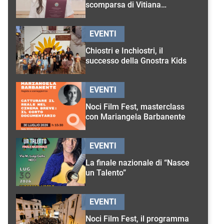
scomparsa di Vitiana
D’Onghia
EVENTI
Chiostri e Inchiostri, il
successo della Gnostra Kids
EVENTI
Noci Film Fest, masterclass
con Mariangela Barbanente
EVENTI
La finale nazionale di “Nasce
un Talento”
EVENTI
Noci Film Fest, il programma