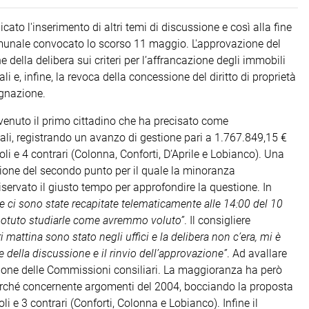
ato l'inserimento di altri temi di discussione e così alla fine
 comunale convocato lo scorso 11 maggio. L'approvazione del
 della delibera sui criteri per l’affrancazione degli immobili
 reali e, infine, la revoca della concessione del diritto di proprietà
egnazione.
rvenuto il primo cittadino che ha precisato come
iali, registrando un avanzo di gestione pari a 1.767.849,15 €
oli e 4 contrari (Colonna, Conforti, D’Aprile e Lobianco). Una
ione del secondo punto per il quale la minoranza
riservato il giusto tempo per approfondire la questione. In
te ci sono state recapitate telematicamente alle 14:00 del 10
potuto studiarle come avremmo voluto”
. Il consigliere
ri mattina sono stato negli uffici e la delibera non c’era, mi è
 della discussione e il rinvio dell’approvazione”
. Ad avallare
one delle Commissioni consiliari. La maggioranza ha però
perché concernente argomenti del 2004, bocciando la proposta
i e 3 contrari (Conforti, Colonna e Lobianco). Infine il