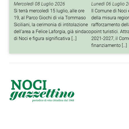
porterà il suo nome
turistico
Mercoledì 08 Luglio 2026
Lunedì 06 Luglio 
Si terrà mercoledì 15 luglio, alle ore
Il Comune di Noci è
19, al Parco Giochi di via Tommaso
della misura regio
Siciliani, la cerimonia di intitolazione
rafforzamento della
dell’area a Felice Laforgia, già sindaco
point turistici. At
di Noci e figura significativa […]
2021-2027, il Com
finanziamento […]