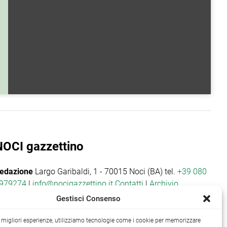
NOCI gazzettino
edazione
Largo Garibaldi, 1 - 70015 Noci (BA) tel.
+39 080
979274
|
info@nocigazzettino.it
Contatti
|
Archivio
Gestisci Consenso
le migliori esperienze, utilizziamo tecnologie come i cookie per memorizzare