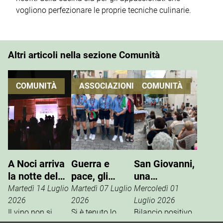
vogliono perfezionare le proprie tecniche culinarie.
Altri articoli nella sezione Comunità
COMUNITÀ
ASSOCIAZIONI
COMUNITÀ
A Noci arriva
Guerra e
San Giovanni,
la notte del
pace, gli
una
vino che si
Scout
tradizione che
Martedì 14 Luglio
Martedì 07 Luglio
Mercoledì 01
vive
incontrano
si rinnova
2026
2026
Luglio 2026
Il vino non si
l’ANPI
Si è tenuto lo
Bilancio positivo,