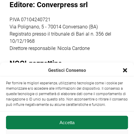
Editore: Converpress srl
ha coinvolto
il corto
autori, […]
documentario”,
condotta dalla
P.IVA 07104240721
regista,
Via Polignano, 5 - 70014 Conversano (BA)
sceneggiatrice […]
Registrato presso il tribunale di Bari al n. 356 del
10/12/1968
Direttore responsabile: Nicola Cardone
NOCI gazzettino
Gestisci Consenso
Redazione
Largo Garibaldi, 1 - 70015 Noci (BA) tel.
Per fornire le migliori esperienze, utilizziamo tecnologie come i cookie per
+39 080 4979274
|
info@nocigazzettino.it
Contatti
|
memorizzare e/o accedere alle informazioni del dispositivo. Il consenso a
Archivio
queste tecnologie ci permetterà di elaborare dati come il comportamento di
navigazione o ID unici su questo sito. Non acconsentire o ritirare il consenso
può influire negativamente su alcune caratteristiche e funzioni.
Accetta
NOCI gazzettino.it ©2014 •
Note Legali