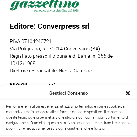
all’Aquathlon di
l’insediamento
Otrè Triathlon
Paola,
del nuovo
Team, che ha
confermando
consiglio direttivo
coinvolto oltre 50
Editore: Converpress srl
ancora una volta
che guiderà il
bambini dai 5
come il vero
club nella
agli 11 anni […]
punto […]
stagione sportiva
P.IVA 07104240721
2026/2027 […]
Via Polignano, 5 - 70014 Conversano (BA)
Registrato presso il tribunale di Bari al n. 356 del
10/12/1968
Direttore responsabile: Nicola Cardone
NOCI gazzettino
Gestisci Consenso
Redazione
Largo Garibaldi, 1 - 70015 Noci (BA) tel.
Per fornire le migliori esperienze, utilizziamo tecnologie come i cookie per
+39 080 4979274
|
info@nocigazzettino.it
Contatti
|
memorizzare e/o accedere alle informazioni del dispositivo. Il consenso a
Archivio
queste tecnologie ci permetterà di elaborare dati come il comportamento di
navigazione o ID unici su questo sito. Non acconsentire o ritirare il consenso
può influire negativamente su alcune caratteristiche e funzioni.