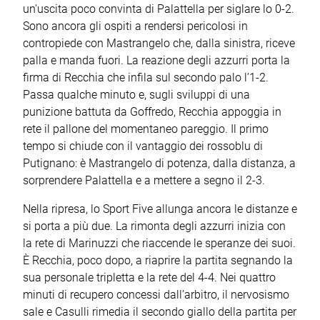
un'uscita poco convinta di Palattella per siglare lo 0-2.
Sono ancora gli ospiti a rendersi pericolosi in
contropiede con Mastrangelo che, dalla sinistra, riceve
palla e manda fuori. La reazione degli azzurri porta la
firma di Recchia che infila sul secondo palo l’1-2.
Passa qualche minuto e, sugli sviluppi di una
punizione battuta da Goffredo, Recchia appoggia in
rete il pallone del momentaneo pareggio. Il primo
tempo si chiude con il vantaggio dei rossoblu di
Putignano: è Mastrangelo di potenza, dalla distanza, a
sorprendere Palattella e a mettere a segno il 2-3.
Nella ripresa, lo Sport Five allunga ancora le distanze e
si porta a più due. La rimonta degli azzurri inizia con
la rete di Marinuzzi che riaccende le speranze dei suoi.
È Recchia, poco dopo, a riaprire la partita segnando la
sua personale tripletta e la rete del 4-4. Nei quattro
minuti di recupero concessi dall’arbitro, il nervosismo
sale e Casulli rimedia il secondo giallo della partita per