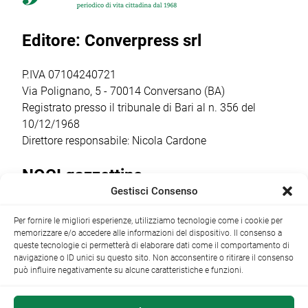
Paola,
del nuovo
Team, che ha
confermando
consiglio direttivo
coinvolto oltre 50
Editore: Converpress srl
ancora una volta
che guiderà il
bambini dai 5
come il vero
club nella
agli 11 anni […]
punto […]
stagione sportiva
P.IVA 07104240721
2026/2027 […]
Via Polignano, 5 - 70014 Conversano (BA)
Registrato presso il tribunale di Bari al n. 356 del
10/12/1968
Direttore responsabile: Nicola Cardone
NOCI gazzettino
Gestisci Consenso
Redazione
Largo Garibaldi, 1 - 70015 Noci (BA) tel.
Per fornire le migliori esperienze, utilizziamo tecnologie come i cookie per
+39 080 4979274
|
info@nocigazzettino.it
Contatti
|
memorizzare e/o accedere alle informazioni del dispositivo. Il consenso a
Archivio
queste tecnologie ci permetterà di elaborare dati come il comportamento di
navigazione o ID unici su questo sito. Non acconsentire o ritirare il consenso
può influire negativamente su alcune caratteristiche e funzioni.