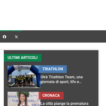


ULTIMI ARTICOLI
TRIATHLON
Otrè Triathlon Team, una
giornata di sport, tifo e
condivisione
CRONACA
La città piange la prematura