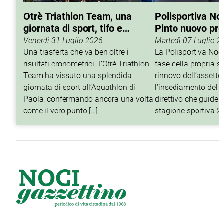
Otrè Triathlon Team, una
Polisportiva N
giornata di sport, tifo e
Pinto nuovo p
condivisione
Venerdì 31 Luglio 2026
Martedì 07 Luglio
Una trasferta che va ben oltre i
La Polisportiva N
risultati cronometrici. L’Otrè Triathlon
fase della propria 
Team ha vissuto una splendida
rinnovo dell’assett
giornata di sport all’Aquathlon di
l’insediamento del
Paola, confermando ancora una volta
direttivo che guider
come il vero punto […]
stagione sportiva