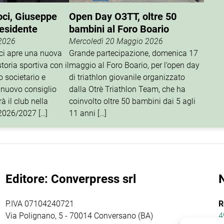
oci, Giuseppe
Open Day O3TT, oltre 50
residente
bambini al Foro Boario
 2026
Mercoledì 20 Maggio 2026
oci apre una nuova
Grande partecipazione, domenica 17
storia sportiva con il
maggio al Foro Boario, per l’open day
o societario e
di triathlon giovanile organizzato
 nuovo consiglio
dalla Otrè Triathlon Team, che ha
à il club nella
coinvolto oltre 50 bambini dai 5 agli
 2026/2027 […]
11 anni […]
Editore: Converpress srl
P.IVA 07104240721
R
Via Polignano, 5 - 70014 Conversano (BA)
4