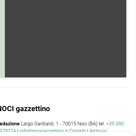
NOCI gazzettino
edazione
Largo Garibaldi, 1 - 70015 Noci (BA) tel.
+39 080
979274
|
info@nocigazzettino.it
Contatti
|
Archivio