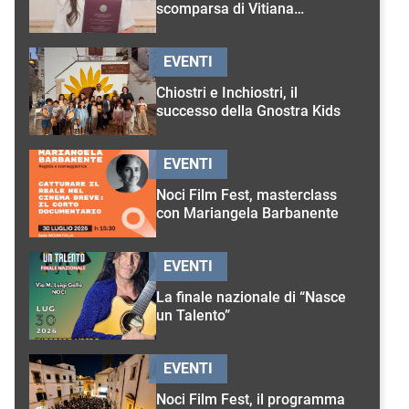
scomparsa di Vitiana
D’Onghia
EVENTI
Chiostri e Inchiostri, il
successo della Gnostra Kids
EVENTI
Noci Film Fest, masterclass
con Mariangela Barbanente
EVENTI
La finale nazionale di “Nasce
un Talento”
EVENTI
Noci Film Fest, il programma