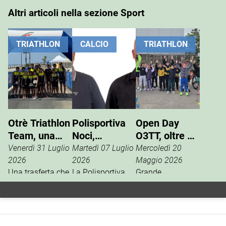
Altri articoli nella sezione Sport
TRIATHLON
CALCIO
TRIATHLON
Otrè Triathlon
Polisportiva
Open Day
Team, una
Noci,
O3TT, oltre 50
giornata di
Giuseppe
bambini al
Venerdì 31 Luglio
Martedì 07 Luglio
Mercoledì 20
sport, tifo e
Pinto nuovo
Foro Boario
2026
2026
Maggio 2026
condivisione
Una trasferta che
presidente
La Polisportiva
Grande
va ben oltre i
Noci apre una
partecipazione,
risultati
nuova fase della
domenica 17
cronometrici.
propria storia
maggio al Foro
L’Otrè Triathlon
sportiva con il
Boario, per l’open