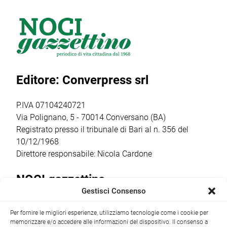
Team ha vissuto
rinnovo
day di triathlon
una splendida
dell’assetto
giovanile
giornata di sport
societario e
organizzato dalla
all’Aquathlon di
l’insediamento
Otrè Triathlon
Paola,
del nuovo
Team, che ha
confermando
consiglio direttivo
coinvolto oltre 50
Editore: Converpress srl
ancora una volta
che guiderà il
bambini dai 5
come il vero
club nella
agli 11 anni […]
punto […]
stagione sportiva
P.IVA 07104240721
2026/2027 […]
Via Polignano, 5 - 70014 Conversano (BA)
Registrato presso il tribunale di Bari al n. 356 del
10/12/1968
Direttore responsabile: Nicola Cardone
NOCI gazzettino
Gestisci Consenso
Redazione
Largo Garibaldi, 1 - 70015 Noci (BA) tel.
Per fornire le migliori esperienze, utilizziamo tecnologie come i cookie per
+39 080 4979274
|
info@nocigazzettino.it
Contatti
|
memorizzare e/o accedere alle informazioni del dispositivo. Il consenso a