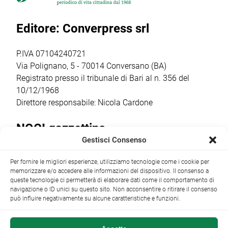
a partire dalle ore
parlare di guerra
popolari più
20.30,
e […]
sentiti dalla
Editore: Converpress srl
trasformerà gli
comunità
spazi della
cittadina. Anche
cantina […]
quest’anno la
P.IVA 07104240721
ricorrenza ha […]
Via Polignano, 5 - 70014 Conversano (BA)
Registrato presso il tribunale di Bari al n. 356 del
10/12/1968
Direttore responsabile: Nicola Cardone
NOCI gazzettino
Gestisci Consenso
Redazione
Largo Garibaldi, 1 - 70015 Noci (BA) tel.
Per fornire le migliori esperienze, utilizziamo tecnologie come i cookie per
+39 080 4979274
|
info@nocigazzettino.it
Contatti
|
memorizzare e/o accedere alle informazioni del dispositivo. Il consenso a
Archivio
queste tecnologie ci permetterà di elaborare dati come il comportamento di
navigazione o ID unici su questo sito. Non acconsentire o ritirare il consenso
può influire negativamente su alcune caratteristiche e funzioni.