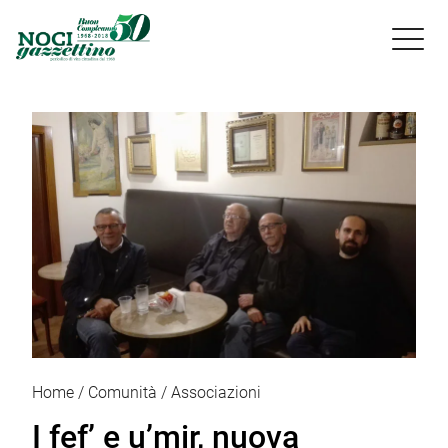

Home
Comunità
Associazioni
I fef’ e u’mir, nuova