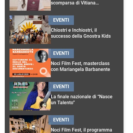
scomparsa di Vitiana
D’Onghia
EVENTI
Chiostri e Inchiostri, il
successo della Gnostra Kids
EVENTI
Noci Film Fest, masterclass
con Mariangela Barbanente
EVENTI
La finale nazionale di “Nasce
un Talento”
EVENTI
Noci Film Fest, il programma