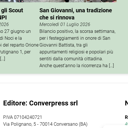
 gli Scout
San Giovanni, una tradizione
NPI
che si rinnova
 2026
Mercoledì 01 Luglio 2026
rso 27 giugno un
Bilancio positivo, la scorsa settimana,
di Noci e la
per i festeggiamenti in onore di San
i del reparto Orione
Giovanni Battista, tra gli
utignano 1, per
appuntamenti religiosi e popolari più
[…]
sentiti dalla comunità cittadina.
Anche quest’anno la ricorrenza ha […]
Editore: Converpress srl
P.IVA 07104240721
R
Via Polignano, 5 - 70014 Conversano (BA)
4