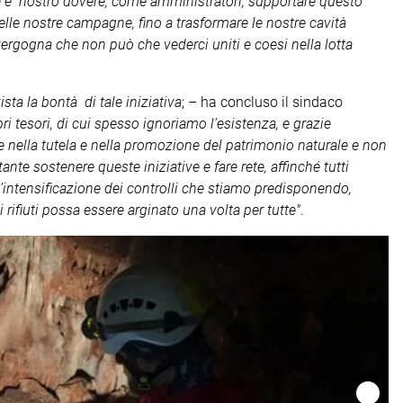
he è nostro dovere, come amministratori, supportare questo
 nelle nostre campagne, fino a trasformare le nostre cavità
 vergogna che non può che vederci uniti e coesi nella lotta
sta la bontà di tale iniziativa
; – ha concluso il sindaco
pri tesori, di cui spesso ignoriamo l’esistenza, e grazie
e nella tutela e nella promozione del patrimonio naturale e non
ante sostenere queste iniziative e fare rete, affinché tutti
l’intensificazione dei controlli che stiamo predisponendo,
ifiuti possa essere arginato una volta per tutte"
.