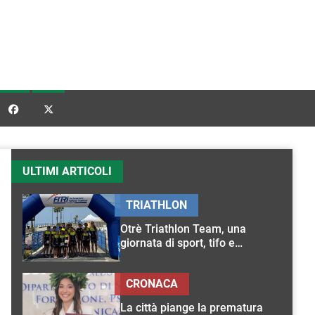


ULTIMI ARTICOLI
TRIATHLON
Otrè Triathlon Team, una
giornata di sport, tifo e
condivisione
CRONACA
La città piange la prematura