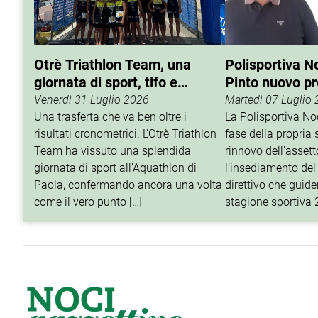
Otrè Triathlon Team, una
Polisportiva N
giornata di sport, tifo e
Pinto nuovo p
condivisione
Venerdì 31 Luglio 2026
Martedì 07 Luglio
Una trasferta che va ben oltre i
La Polisportiva N
risultati cronometrici. L’Otrè Triathlon
fase della propria 
Team ha vissuto una splendida
rinnovo dell’assett
giornata di sport all’Aquathlon di
l’insediamento del
Paola, confermando ancora una volta
direttivo che guider
come il vero punto […]
stagione sportiva