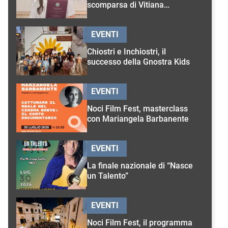
scomparsa di Vitiana
D’Onghia
EVENTI
Chiostri e Inchiostri, il
successo della Gnostra Kids
EVENTI
Noci Film Fest, masterclass
con Mariangela Barbanente
EVENTI
La finale nazionale di “Nasce
un Talento”
EVENTI
Noci Film Fest, il programma