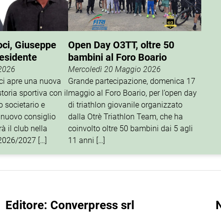
oci, Giuseppe
Open Day O3TT, oltre 50
residente
bambini al Foro Boario
 2026
Mercoledì 20 Maggio 2026
oci apre una nuova
Grande partecipazione, domenica 17
storia sportiva con il
maggio al Foro Boario, per l’open day
o societario e
di triathlon giovanile organizzato
 nuovo consiglio
dalla Otrè Triathlon Team, che ha
à il club nella
coinvolto oltre 50 bambini dai 5 agli
 2026/2027 […]
11 anni […]
Editore: Converpress srl