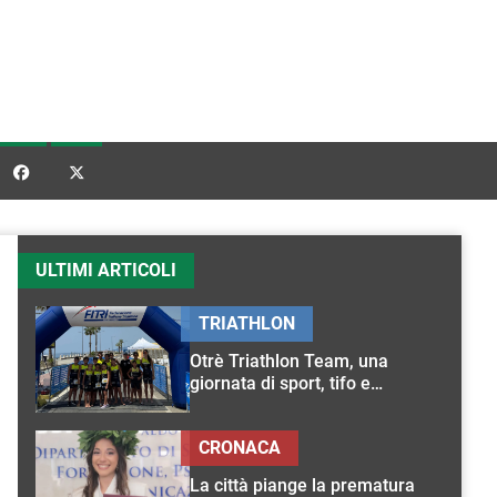


ULTIMI ARTICOLI
TRIATHLON
Otrè Triathlon Team, una
giornata di sport, tifo e
condivisione
CRONACA
La città piange la prematura