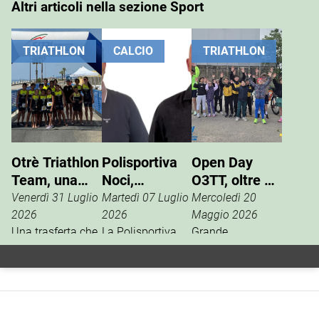
Altri articoli nella sezione Sport
TRIATHLON
CALCIO
TRIATHLON
Otrè Triathlon
Polisportiva
Open Day
Team, una
Noci,
O3TT, oltre 50
giornata di
Giuseppe
bambini al
Venerdì 31 Luglio
Martedì 07 Luglio
Mercoledì 20
sport, tifo e
Pinto nuovo
Foro Boario
2026
2026
Maggio 2026
condivisione
Una trasferta che
presidente
La Polisportiva
Grande
va ben oltre i
Noci apre una
partecipazione,
risultati
nuova fase della
domenica 17
cronometrici.
propria storia
maggio al Foro
L’Otrè Triathlon
sportiva con il
Boario, per l’open
Team ha vissuto
rinnovo
day di triathlon