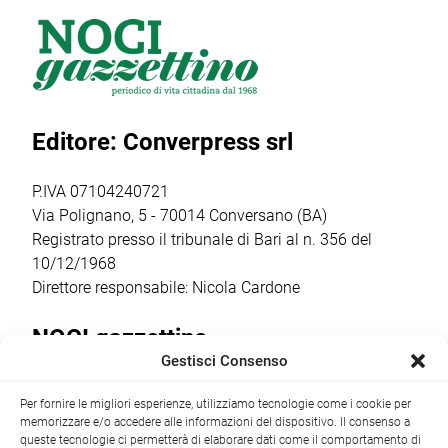
una splendida
dell’assetto
giovanile
giornata di sport
societario e
organizzato dalla
all’Aquathlon di
l’insediamento
Otrè Triathlon
Paola,
del nuovo
Team, che ha
confermando
consiglio direttivo
coinvolto oltre 50
Editore: Converpress srl
ancora una volta
che guiderà il
bambini dai 5
come il vero
club nella
agli 11 anni […]
punto […]
stagione sportiva
P.IVA 07104240721
2026/2027 […]
Via Polignano, 5 - 70014 Conversano (BA)
Registrato presso il tribunale di Bari al n. 356 del
10/12/1968
Direttore responsabile: Nicola Cardone
NOCI gazzettino
Gestisci Consenso
Redazione
Largo Garibaldi, 1 - 70015 Noci (BA) tel.
Per fornire le migliori esperienze, utilizziamo tecnologie come i cookie per
+39 080 4979274
|
info@nocigazzettino.it
Contatti
|
memorizzare e/o accedere alle informazioni del dispositivo. Il consenso a
Archivio
queste tecnologie ci permetterà di elaborare dati come il comportamento di