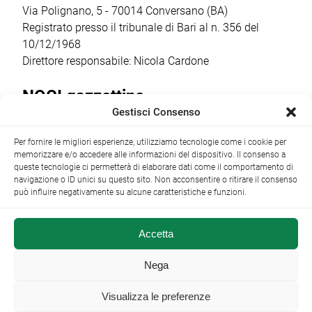
Via Polignano, 5 - 70014 Conversano (BA)
Registrato presso il tribunale di Bari al n. 356 del
10/12/1968
Direttore responsabile: Nicola Cardone
NOCI gazzettino
Gestisci Consenso
Redazione
Largo Garibaldi, 1 - 70015 Noci (BA) tel.
Per fornire le migliori esperienze, utilizziamo tecnologie come i cookie per
+39 080 4979274
|
info@nocigazzettino.it
Contatti
|
memorizzare e/o accedere alle informazioni del dispositivo. Il consenso a
Archivio
queste tecnologie ci permetterà di elaborare dati come il comportamento di
navigazione o ID unici su questo sito. Non acconsentire o ritirare il consenso
può influire negativamente su alcune caratteristiche e funzioni.
Accetta
NOCI gazzettino.it ©2014 •
Note Legali
Nega
Visualizza le preferenze