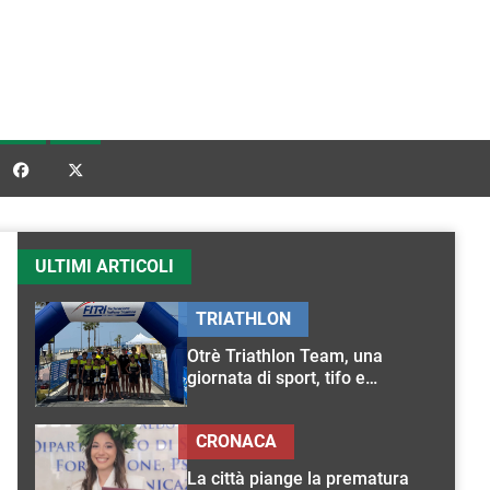


ULTIMI ARTICOLI
TRIATHLON
Otrè Triathlon Team, una
giornata di sport, tifo e
condivisione
CRONACA
La città piange la prematura