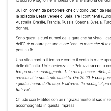
lo scorso 9 luglio, nell’impresa della “Maratona del Golf
36 i chilometri da percorrere, che dividono Capri da Nap
la spiaggia Beata Venere di Baia. Tre i continenti (Euro
Australia, Brasile, Francia, Russia, Spagna, Svezia, Tur
donne).
Sono questi alcuni numeri della gara che ha visto il c
dell’Otrè nuotare per undici ore
“con un mare che di te 
post su fb.
Una sfida contro il tempo e contro il vento in mare ap
delle difficoltà. Un’esperienza che Petruzzi racconta co
tempo non è incoraggiante. Ti fermi a pensare, rifletti, f
arriverai al tempo limite stabilito. Ore 20.00. E cosi po
i giudici hanno detto stop. E all'arrivo "la medaglia" pi
tutti voi”
.
Chiude così Matilde con un ringraziamento al suo insep
accompagnata in questa impresa.