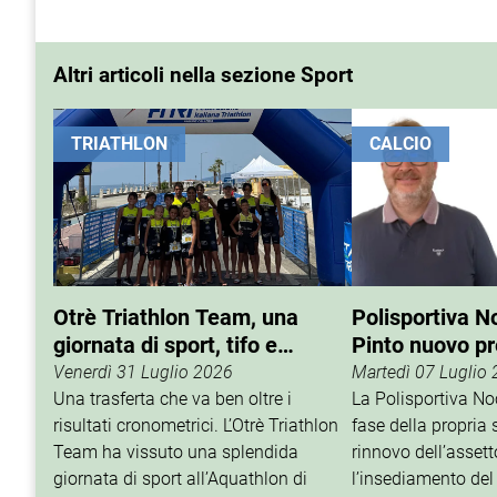
Altri articoli nella sezione Sport
TRIATHLON
CALCIO
Otrè Triathlon Team, una
Polisportiva N
giornata di sport, tifo e
Pinto nuovo p
condivisione
Venerdì 31 Luglio 2026
Martedì 07 Luglio
Una trasferta che va ben oltre i
La Polisportiva N
risultati cronometrici. L’Otrè Triathlon
fase della propria 
Team ha vissuto una splendida
rinnovo dell’assett
giornata di sport all’Aquathlon di
l’insediamento del