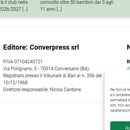
à il club nella
coinvolto oltre 50 bambini dai 5 agli
 2026/2027 […]
11 anni […]
Editore: Converpress srl
P.IVA 07104240721
R
Via Polignano, 5 - 70014 Conversano (BA)
4
Registrato presso il tribunale di Bari al n. 356 del
10/12/1968
Direttore responsabile: Nicola Cardone
Per fornire 
e/o accedere 
permetterà d
sito. Non ac
caratteristic
Ac