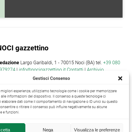
NOCI gazzettino
edazione
Largo Garibaldi, 1 - 70015 Noci (BA) tel.
+39 080
979274
|
info@nocigazzettino.it
Contatti
|
Archivio
Gestisci Consenso
le migliori esperienze, utilizziamo tecnologie come i cookie per memorizzare
alle informazioni del dispositivo. Il consenso a queste tecnologie ci
i elaborare dati come il comportamento di navigazione o ID unici su questo
consentire o ritirare il consenso può influire negativamente su alcune
he e funzioni.
cetta
Nega
Visualizza le preferenze