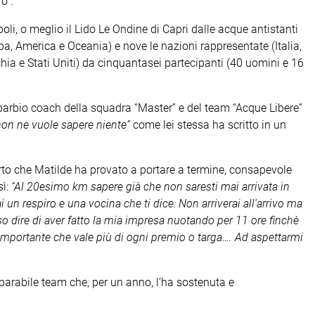
o”.
oli, o meglio il Lido Le Ondine di Capri dalle acque antistanti
pa, America e Oceania) e nove le nazioni rappresentate (Italia,
chia e Stati Uniti) da cinquantasei partecipanti (40 uomini e 16
aparbio coach della squadra “Master” e del team “Acque Libere”
non ne vuole sapere niente”
come lei stessa ha scritto in un
erto che Matilde ha provato a portare a termine, consapevole
sì:
“Al 20esimo km sapere già che non saresti mai arrivata in
ai un respiro e una vocina che ti dice: Non arriverai all'arrivo ma
sso dire di aver fatto la mia impresa nuotando per 11 ore finchè
ù importante che vale più di ogni premio o targa…. Ad aspettarmi
arabile team che, per un anno, l’ha sostenuta e