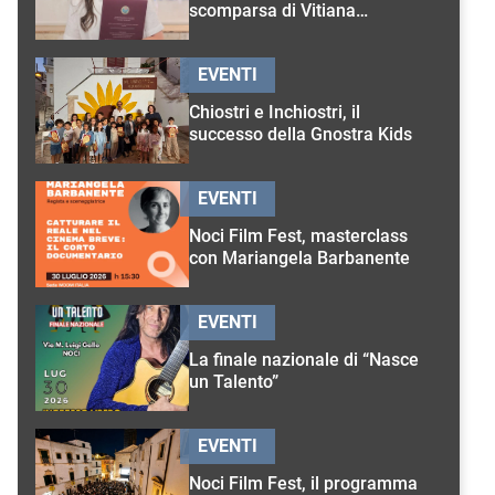
scomparsa di Vitiana
D’Onghia
EVENTI
Chiostri e Inchiostri, il
successo della Gnostra Kids
EVENTI
Noci Film Fest, masterclass
con Mariangela Barbanente
EVENTI
La finale nazionale di “Nasce
un Talento”
EVENTI
Noci Film Fest, il programma