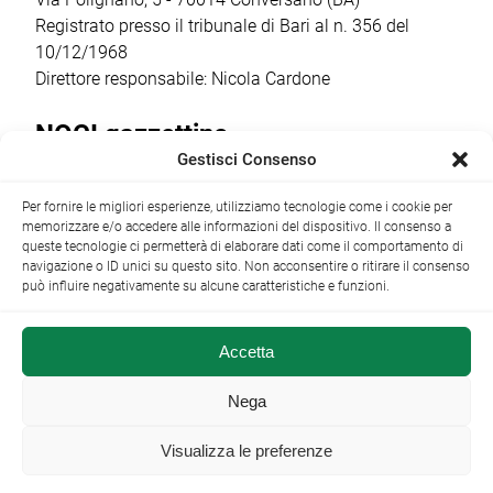
Registrato presso il tribunale di Bari al n. 356 del
10/12/1968
Direttore responsabile: Nicola Cardone
NOCI gazzettino
Gestisci Consenso
Redazione
Largo Garibaldi, 1 - 70015 Noci (BA) tel.
Per fornire le migliori esperienze, utilizziamo tecnologie come i cookie per
+39 080 4979274
|
info@nocigazzettino.it
Contatti
|
memorizzare e/o accedere alle informazioni del dispositivo. Il consenso a
Archivio
queste tecnologie ci permetterà di elaborare dati come il comportamento di
navigazione o ID unici su questo sito. Non acconsentire o ritirare il consenso
può influire negativamente su alcune caratteristiche e funzioni.
Accetta
NOCI gazzettino.it ©2014 •
Note Legali
Nega
Visualizza le preferenze
