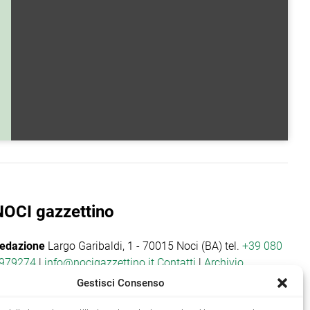
NOCI gazzettino
edazione
Largo Garibaldi, 1 - 70015 Noci (BA) tel.
+39 080
979274
|
info@nocigazzettino.it
Contatti
|
Archivio
Gestisci Consenso