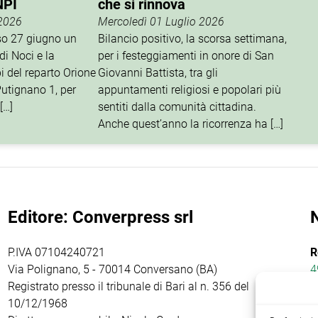
NPI
che si rinnova
 2026
Mercoledì 01 Luglio 2026
rso 27 giugno un
Bilancio positivo, la scorsa settimana,
di Noci e la
per i festeggiamenti in onore di San
i del reparto Orione
Giovanni Battista, tra gli
utignano 1, per
appuntamenti religiosi e popolari più
[…]
sentiti dalla comunità cittadina.
Anche quest’anno la ricorrenza ha […]
Editore: Converpress srl
P.IVA 07104240721
R
Via Polignano, 5 - 70014 Conversano (BA)
4
Registrato presso il tribunale di Bari al n. 356 del
10/12/1968