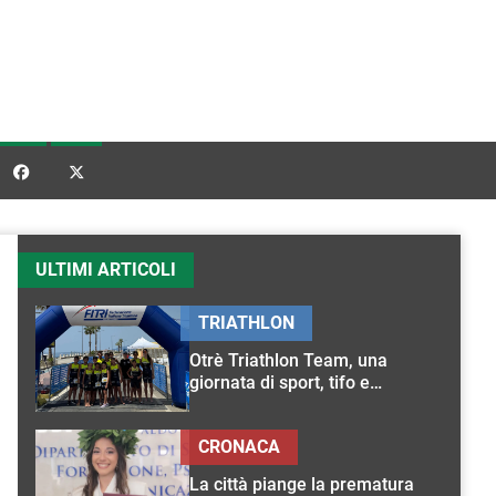


ULTIMI ARTICOLI
TRIATHLON
Otrè Triathlon Team, una
giornata di sport, tifo e
condivisione
CRONACA
La città piange la prematura