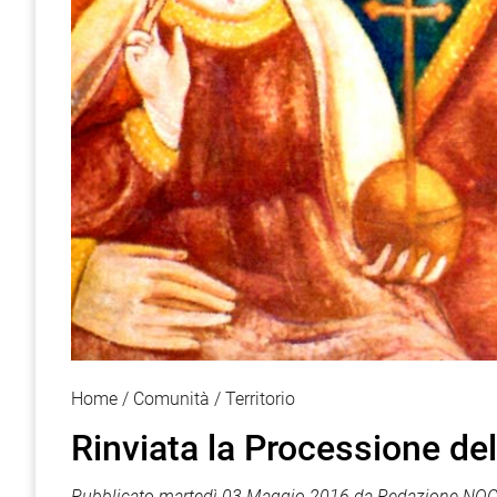
Home
Comunità
Territorio
Rinviata la Processione de
Pubblicato
martedì 03 Maggio 2016
da
Redazione NOCI