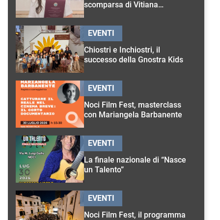
scomparsa di Vitiana
D’Onghia
EVENTI
Chiostri e Inchiostri, il
successo della Gnostra Kids
EVENTI
Noci Film Fest, masterclass
con Mariangela Barbanente
EVENTI
La finale nazionale di “Nasce
un Talento”
EVENTI
Noci Film Fest, il programma