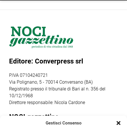
nome
Giochi di via
regionale
nazionale del
Tommaso
dedicata al
movimento
Siciliani, la
rafforzamento
politico Futuro
cerimonia di
della rete degli
Nazionale del
intitolazione
info point
generale Roberto
dell’area a Felice
turistici.
Vannacci, ha
Laforgia, già
Attraverso
inviato a Onofrio
sindaco di Noci e
l’avviso POC
D’Onghia la
Editore: Converpress srl
figura
2021-2027, il
ratifica per il
significativa […]
Comune ha
presidio in loco:
ottenuto un
Comitato
P.IVA 07104240721
finanziamento […]
Costituente […]
Via Polignano, 5 - 70014 Conversano (BA)
Registrato presso il tribunale di Bari al n. 356 del
10/12/1968
Direttore responsabile: Nicola Cardone
NOCI gazzettino
Gestisci Consenso