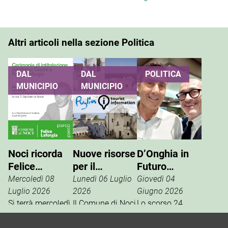
Altri articoli nella sezione Politica
DAL
DAL
POLITICA
MUNICIPIO
MUNICIPIO
Noci ricorda
Nuove risorse
D’Onghia in
Felice
per il
Futuro
Laforgia, il
potenziamento
Nazionale:
Mercoledì 08
Lunedì 06 Luglio
Giovedì 04
parco giochi
dell’info point
Vannacci è la
Luglio 2026
2026
Giugno 2026
di via Siciliani
Si terrà mercoledì
turistico
Il Comune di Noci
vera destra
Lo scorso 24
15 luglio, alle ore
è tra i beneficiari
aprile, la
porterà il suo
19, al Parco
della misura
segreteria