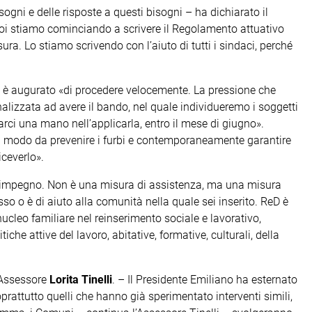
ni e delle risposte a questi bisogni – ha dichiarato il
Noi stiamo cominciando a scrivere il Regolamento attuativo
ra. Lo stiamo scrivendo con l’aiuto di tutti i sindaci, perché
si è augurato «di procedere velocemente. La pressione che
inalizzata ad avere il bando, nel quale individueremo i soggetti
arci una mano nell’applicarla, entro il mese di giugno».
n modo da prevenire i furbi e contemporaneamente garantire
iceverlo».
n impegno. Non è una misura di assistenza, ma una misura
so o è di aiuto alla comunità nella quale sei inserito. ReD è
nucleo familiare nel reinserimento sociale e lavorativo,
tiche attive del lavoro, abitative, formative, culturali, della
l’Assessore
Lorita Tinelli
. – Il Presidente Emiliano ha esternato
soprattutto quelli che hanno già sperimentato interventi simili,