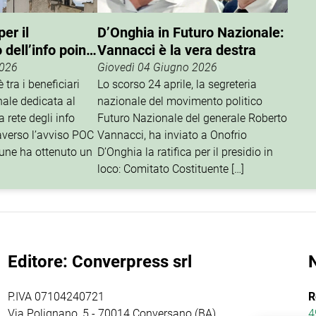
er il
D’Onghia in Futuro Nazionale:
dell’info point
Vannacci è la vera destra
2026
Giovedì 04 Giugno 2026
 tra i beneficiari
Lo scorso 24 aprile, la segreteria
nale dedicata al
nazionale del movimento politico
 rete degli info
Futuro Nazionale del generale Roberto
traverso l’avviso POC
Vannacci, ha inviato a Onofrio
une ha ottenuto un
D’Onghia la ratifica per il presidio in
loco: Comitato Costituente […]
Editore: Converpress srl
P.IVA 07104240721
R
Via Polignano, 5 - 70014 Conversano (BA)
4