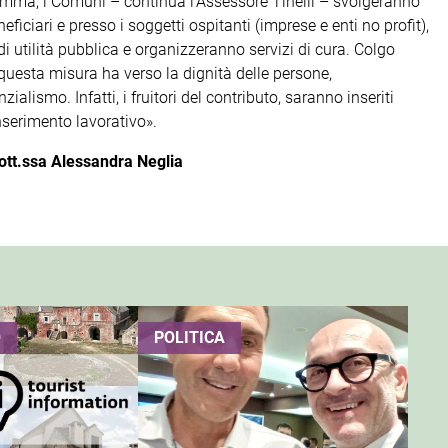
amma, i Comuni – continua l’Assessore Tinelli – svolgeranno
eficiari e presso i soggetti ospitanti (imprese e enti no profit),
di utilità pubblica e organizzeranno servizi di cura. Colgo
uesta misura ha verso la dignità delle persone,
alismo. Infatti, i fruitori del contributo, saranno inseriti
nserimento lavorativo».
ott.ssa Alessandra Neglia
O
POLITICA