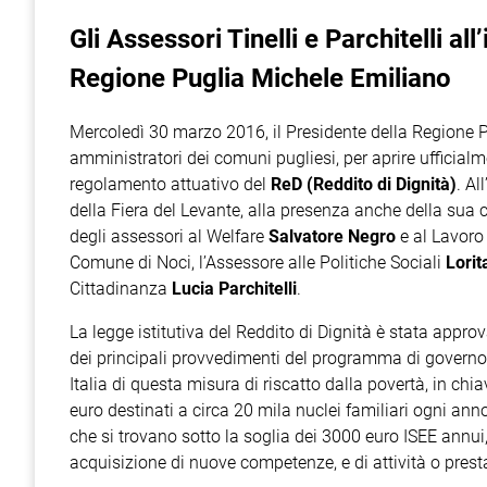
Gli Assessori Tinelli e Parchitelli al
Regione Puglia Michele Emiliano
Mercoledì 30 marzo 2016, il Presidente della Regione 
amministratori dei comuni pugliesi, per aprire ufficialm
regolamento attuativo del
ReD (Reddito di Dignità)
. Al
della Fiera del Levante, alla presenza anche della sua
degli assessori al Welfare
Salvatore Negro
e al Lavor
Comune di Noci, l’Assessore alle Politiche Sociali
Lorit
Cittadinanza
Lucia Parchitelli
.
La legge istitutiva del Reddito di Dignità è stata appro
dei principali provvedimenti del programma di governo 
Italia di questa misura di riscatto dalla povertà, in ch
euro destinati a circa 20 mila nuclei familiari ogni an
che si trovano sotto la soglia dei 3000 euro ISEE annui
acquisizione di nuove competenze, e di attività o prestazi