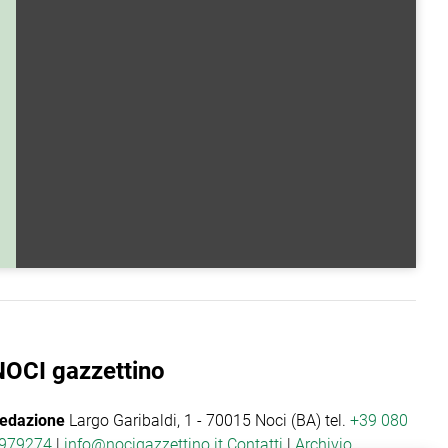
NOCI gazzettino
edazione
Largo Garibaldi, 1 - 70015 Noci (BA) tel.
+39 080
979274
|
info@nocigazzettino.it
Contatti
|
Archivio