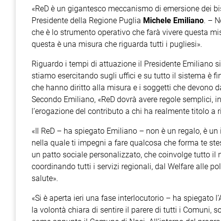
«ReD è un gigantesco meccanismo di emersione dei bisog
Presidente della Regione Puglia
Michele Emiliano
. – 
che è lo strumento operativo che farà vivere questa misu
questa è una misura che riguarda tutti i pugliesi».
Riguardo i tempi di attuazione il Presidente Emiliano 
stiamo esercitando sugli uffici e su tutto il sistema è f
che hanno diritto alla misura e i soggetti che devono d
Secondo Emiliano, «ReD dovrà avere regole semplici, i
l’erogazione del contributo a chi ha realmente titolo a r
«Il ReD – ha spiegato Emiliano – non è un regalo, è u
nella quale ti impegni a fare qualcosa che forma te stes
un patto sociale personalizzato, che coinvolge tutto il 
coordinando tutti i servizi regionali, dal Welfare alle poli
salute».
«Si è aperta ieri una fase interlocutorio – ha spiegato 
la volontà chiara di sentire il parere di tutti i Comuni, 