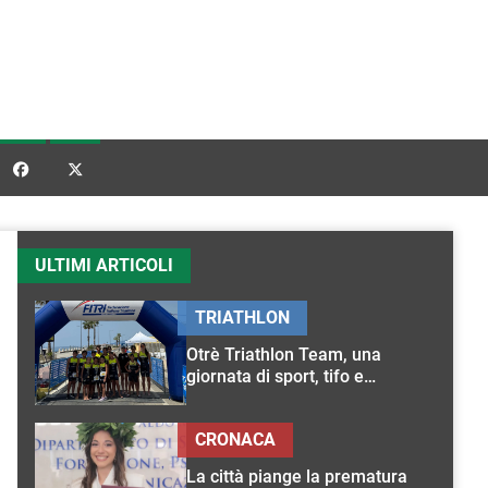


ULTIMI ARTICOLI
TRIATHLON
Otrè Triathlon Team, una
giornata di sport, tifo e
condivisione
CRONACA
La città piange la prematura