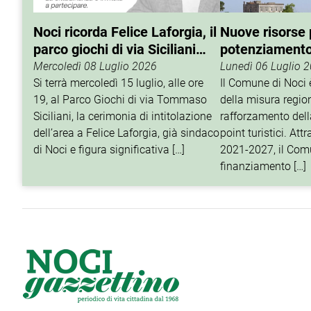
Noci ricorda Felice Laforgia, il
Nuove risorse p
parco giochi di via Siciliani
potenziamento 
porterà il suo nome
turistico
Mercoledì 08 Luglio 2026
Lunedì 06 Luglio 
Si terrà mercoledì 15 luglio, alle ore
Il Comune di Noci è
19, al Parco Giochi di via Tommaso
della misura regio
Siciliani, la cerimonia di intitolazione
rafforzamento della
dell’area a Felice Laforgia, già sindaco
point turistici. At
di Noci e figura significativa […]
2021-2027, il Com
finanziamento […]