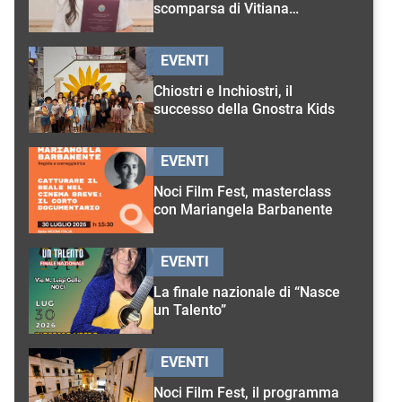
scomparsa di Vitiana
D’Onghia
EVENTI
Chiostri e Inchiostri, il
successo della Gnostra Kids
EVENTI
Noci Film Fest, masterclass
con Mariangela Barbanente
EVENTI
La finale nazionale di “Nasce
un Talento”
EVENTI
Noci Film Fest, il programma